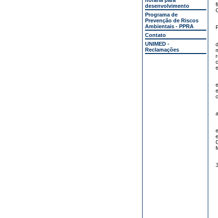
horária para
desenvolvimento
C
Programa de
Prevenção de Riscos
Ambientais - PPRA
Contato
UNIMED -
d
Reclamações
r
c
e
e
c
a
e
e
C
f