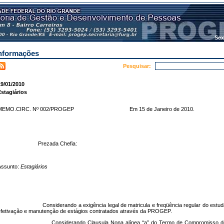
Sex
nformações
Pesquisar:
9/01/2010
stagiários
MEMO.CIRC. Nº 002/PROGEP
Em 15 de Janeiro de 2010.
Prezada Chefia:
Assunto:
Estagiários
Considerando a exigência legal de matricula e freqüência regular do estu
fetivação e manutenção de estágios contratados através da PROGEP.
Considerando Clausula Nona alínea “a” do Termo de Compromisso d