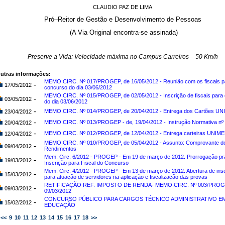
CLAUDIO PAZ DE LIMA
Pró–Reitor de Gestão e Desenvolvimento de Pessoas
(A Via Original encontra-se assinada)
Preserve a Vida: Velocidade máxima no Campus Carreiros – 50 Km/h
utras informações:
MEMO.CIRC. Nº 017/PROGEP, de 16/05/2012 - Reunião com os fiscais p
-
17/05/2012
concurso do dia 03/06/2012
MEMO.CIRC. Nº 015/PROGEP, de 02/05/2012 - Inscrição de fiscais para
-
03/05/2012
do dia 03/06/2012
-
MEMO.CIRC. Nº 014/PROGEP, de 20/04/2012 - Entrega dos Cartões U
23/04/2012
-
MEMO.CIRC. Nº 013/PROGEP - de, 19/04/2012 - Instrução Normativa nº
20/04/2012
-
MEMO.CIRC. Nº 012/PROGEP, de 12/04/2012 - Entrega carteiras UNIM
12/04/2012
MEMO.CIRC. Nº 010/PROGEP, de 05/04/2012 - Assunto: Comprovante d
-
09/04/2012
Rendimentos
Mem. Circ. 6/2012 - PROGEP - Em 19 de março de 2012. Prorrogação pr
-
19/03/2012
Inscrição para Fiscal do Concurso
Mem. Circ. 4/2012 - PROGEP - Em 13 de março de 2012. Abertura de ins
-
15/03/2012
para atuação de servidores na aplicação e fiscalização das provas
RETIFICAÇÃO REF. IMPOSTO DE RENDA- MEMO.CIRC. Nº 003/PROG
-
09/03/2012
09/03/2012
CONCURSO PÚBLICO PARA CARGOS TÉCNICO ADMINISTRATIVO E
-
15/02/2012
EDUCAÇÃO
<<
9
10
11
12
13
14
15
16
17
18
>>