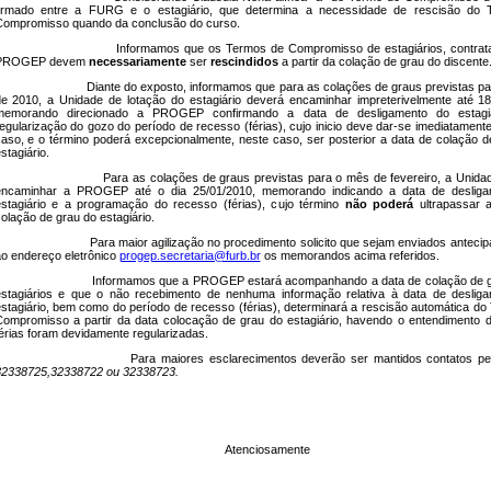
firmado entre a FURG e o estagiário, que determina a necessidade de rescisão do
ompromisso quando da conclusão do curso.
Informamos que os Termos de Compromisso de estagiários, contrat
PROGEP devem
necessariamente
ser
rescindidos
a partir da colação de grau do discente
Diante do exposto, informamos que para as colações de graus previstas pa
e 2010, a Unidade de lotação do estagiário deverá encaminhar impreterivelmente até 18
memorando direcionado a PROGEP confirmando a data de desligamento do estagi
egularização do gozo do período de recesso (férias), cujo inicio deve dar-se imediatamente
aso, e o término poderá excepcionalmente, neste caso, ser posterior a data de colação d
stagiário.
Para as colações de graus previstas para o mês de fevereiro, a Unida
encaminhar a PROGEP até o dia 25/01/2010, memorando indicando a data de desliga
stagiário e a programação do recesso (férias), cujo término
não poderá
ultrapassar 
olação de grau do estagiário.
Para maior agilização no procedimento solicito que sejam enviados anteci
o endereço eletrônico
progep.secretaria@furb.br
os memorandos acima referidos.
Informamos que a PROGEP estará acompanhando a data de colação de 
stagiários e que o não recebimento de nenhuma informação relativa à data de deslig
stagiário, bem como do período de recesso (férias), determinará a rescisão automática do
ompromisso a partir da data colocação de grau do estagiário, havendo o entendimento 
érias foram devidamente regularizadas.
Para maiores esclarecimentos deverão ser mantidos contatos pe
32338725,32338722 ou 32338723.
Atenciosamente