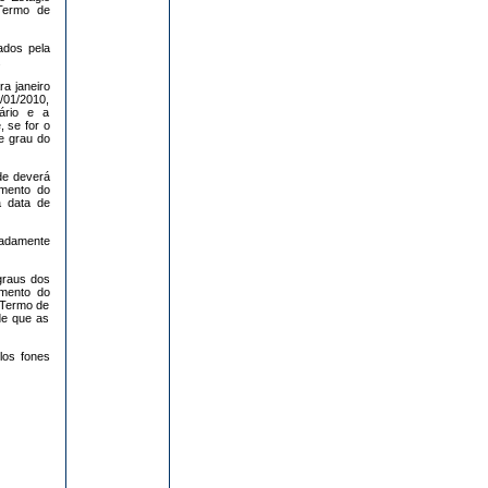
 Termo de
ados pela
.
ra janeiro
/01/2010,
ário e a
, se for o
e grau do
de deverá
mento do
a data de
padamente
graus dos
amento do
 Termo de
de que as
los fones