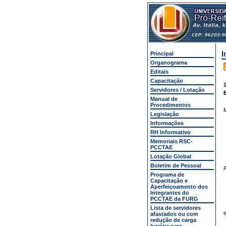
I
Principal
Organograma
Editais
Capacitação
1
Servidores / Lotação
E
Manual de
Procedimentos
Legislação
Informações
RH Informativo
Memoriais RSC-
PCCTAE
Lotação Global
Boletim de Pessoal
Programa de
Capacitação e
Aperfeiçoamento dos
Integrantes do
PCCTAE da FURG
Lista de servidores
e
afastados ou com
redução de carga