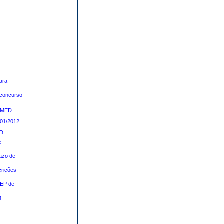
ara
 concurso
NIMED
 01/2012
ED
e
azo de
crições
EP de
M