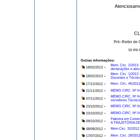
Atenciosame
CL
Pró–Reitor de 
(a via
Outras informações:
Mem. Circ. 2/2013
-
18/02/2013
declarações e ates
Mem. Circ. 1/2013
-
18/02/2013
Docentes e Técnico
-
Mem. Circ. 46/2012
17/12/2012
-
MEMO.CIRC. Nº 04
21/11/2012
MEMO.CIRC. Nº 04
-
07/11/2012
servidores Técnico
-
MEMO.CIRC. Nº 04
23/10/2012
-
MEMO.CIRC. Nº 04
23/10/2012
Palestra em Come
-
09/10/2012
A TRAJETÓRIA DE 
-
Mem.Circ. 32/2012
08/08/2012
-
Mem. Circ. 29/2
17/07/2012