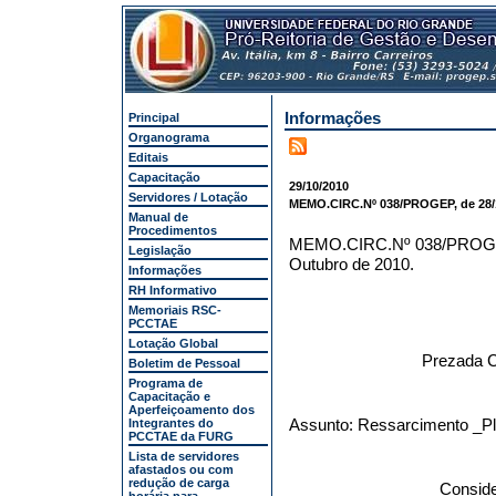
Informações
Principal
Organograma
Editais
Capacitação
29/10/2010
Servidores / Lotação
MEMO.CIRC.Nº 038/PROGEP, de 28/1
Manual de
Procedimentos
MEMO.CIRC.Nº 038/PRO
Legislação
Outubro de 2010.
Informações
RH Informativo
Memoriais RSC-
PCCTAE
Lotação Global
Prezada C
Boletim de Pessoal
Programa de
Capacitação e
Aperfeiçoamento dos
Assunto: Ressarcimento _P
Integrantes do
PCCTAE da FURG
Lista de servidores
afastados ou com
redução de carga
Conside