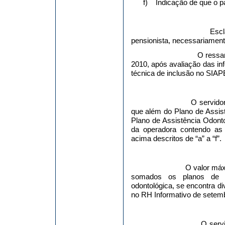
f)
Indicação de que o p
Escl
pensionista, necessariamen
O ressar
2010, após avaliação das in
técnica de inclusão no SIAP
O servidor
que além do Plano de Assis
Plano de Assistência Odont
da operadora contendo as
acima descritos de “a” a “f”.
O valor máx
somados os planos de ass
odontológica, se encontra di
no RH Informativo de setem
O servi