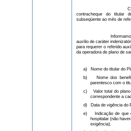
C
contracheque do titular
subseqüente ao mês de refe
Informamo
auxílio de caráter indenizat
para requerer o referido aux
da operadora de plano de sa
a)
Nome do titular do Pl
b)
Nome dos benefic
parentesco com o titu
c)
Valor total do plan
correspondente a cad
d)
Data de vigência do 
e)
Indicação de que 
hospitalar (não have
exigência).