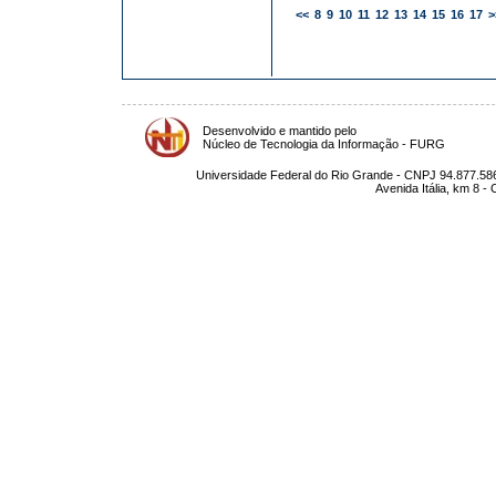
<<
8
9
10
11
12
13
14
15
16
17
>
Desenvolvido e mantido pelo
Núcleo de Tecnologia da Informação - FURG
Universidade Federal do Rio Grande - CNPJ 94.877.586
Avenida Itália, km 8 -