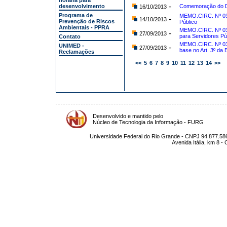
horária para
-
desenvolvimento
Comemoração do Di
16/10/2013
Programa de
MEMO.CIRC. Nº 039
-
14/10/2013
Prevenção de Riscos
Público
Ambientais - PPRA
MEMO.CIRC. Nº 038
-
27/09/2013
para Servidores Pú
Contato
MEMO.CIRC. Nº 03
UNIMED -
-
27/09/2013
base no Art. 3º da 
Reclamações
<<
5
6
7
8
9
10
11
12
13
14
>>
Desenvolvido e mantido pelo
Núcleo de Tecnologia da Informação - FURG
Universidade Federal do Rio Grande - CNPJ 94.877.586
Avenida Itália, km 8 -