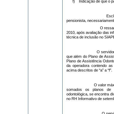
f)
Indicação de que o p
Escl
pensionista, necessariamen
O ressar
2010, após avaliação das in
técnica de inclusão no SIAP
O servidor
que além do Plano de Assis
Plano de Assistência Odont
da operadora contendo as
acima descritos de “a” a “f”.
O valor máx
somados os planos de ass
odontológica, se encontra di
no RH Informativo de setem
O servi