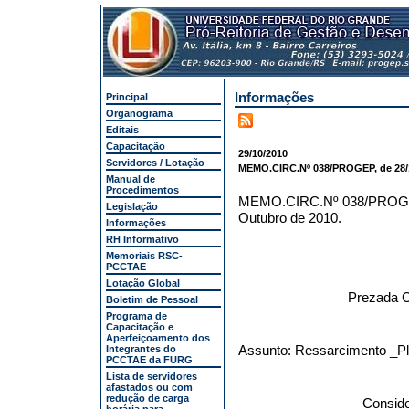
Informações
Principal
Organograma
Editais
Capacitação
29/10/2010
Servidores / Lotação
MEMO.CIRC.Nº 038/PROGEP, de 28/1
Manual de
Procedimentos
MEMO.CIRC.Nº 038/PRO
Legislação
Outubro de 2010.
Informações
RH Informativo
Memoriais RSC-
PCCTAE
Lotação Global
Prezada C
Boletim de Pessoal
Programa de
Capacitação e
Aperfeiçoamento dos
Assunto: Ressarcimento _P
Integrantes do
PCCTAE da FURG
Lista de servidores
afastados ou com
redução de carga
Conside