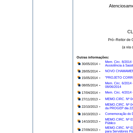
Atenciosame
CL
Pró–Reitor de 
(a via
Outras informações:
Mem. Circ. 8/2014
-
30/05/2014
Assistência à Saúde
-
NOVO CHAMAMENT
28/05/2014
-
"PROJETO CORRE
15/05/2014
Mem. Circ. 6/2014 
-
08/05/2014
08/06/2014
-
Mem. Circ. 4/2014
17/04/2014
-
MEMO.CIRC. Nº 04
27/11/2013
MEMO.CIRC. Nº 04
-
22/10/2013
da PROGEP dia 22
-
Comemoração do Di
16/10/2013
MEMO.CIRC. Nº 039
-
14/10/2013
Público
MEMO.CIRC. Nº 038
-
27/09/2013
para Servidores Pú