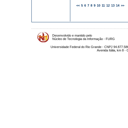
<<
5
6
7
8
9
10
11
12
13
14
>>
Desenvolvido e mantido pelo
Núcleo de Tecnologia da Informação - FURG
Universidade Federal do Rio Grande - CNPJ 94.877.586
Avenida Itália, km 8 -