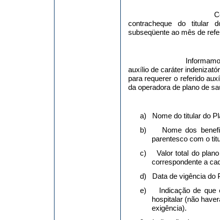
C
contracheque do titular
subseqüente ao mês de refe
Informamo
auxílio de caráter indenizat
para requerer o referido aux
da operadora de plano de sa
a)
Nome do titular do Pl
b)
Nome dos benefic
parentesco com o titu
c)
Valor total do plan
correspondente a cad
d)
Data de vigência do 
e)
Indicação de que 
hospitalar (não have
exigência).