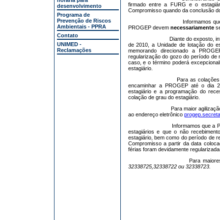
horária para
firmado entre a FURG e o estagiár
desenvolvimento
Compromisso quando da conclusão do
Programa de
Prevenção de Riscos
Informamos que
Ambientais - PPRA
PROGEP devem
necessariamente
s
Contato
Diante do exposto, i
UNIMED -
de 2010, a Unidade de lotação do es
Reclamações
memorando direcionado a PROGEP 
regularização do gozo do período de r
caso, e o término poderá excepcional
estagiário.
Para as colações
encaminhar a PROGEP até o dia 25
estagiário e a programação do reces
colação de grau do estagiário.
Para maior agilizaç
ao endereço eletrônico
progep.secreta
Informamos que a 
estagiários e que o não recebiment
estagiário, bem como do período de r
Compromisso a partir da data coloca
férias foram devidamente regularizada
Para maiore
32338725,32338722 ou 32338723.