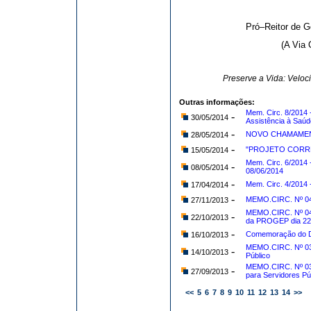
Pró–Reitor de 
(A Via 
Preserve a Vida: Velo
Outras informações:
Mem. Circ. 8/2014
-
30/05/2014
Assistência à Saúde
-
NOVO CHAMAMENT
28/05/2014
-
"PROJETO CORRE
15/05/2014
Mem. Circ. 6/2014 
-
08/05/2014
08/06/2014
-
Mem. Circ. 4/2014
17/04/2014
-
MEMO.CIRC. Nº 04
27/11/2013
MEMO.CIRC. Nº 04
-
22/10/2013
da PROGEP dia 22
-
Comemoração do Di
16/10/2013
MEMO.CIRC. Nº 039
-
14/10/2013
Público
MEMO.CIRC. Nº 038
-
27/09/2013
para Servidores Pú
<<
5
6
7
8
9
10
11
12
13
14
>>