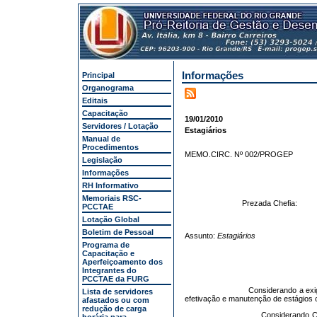
Informações
Principal
Organograma
Editais
Capacitação
19/01/2010
Servidores / Lotação
Estagiários
Manual de
Procedimentos
MEMO.CIRC. Nº 002/PROGEP
Legislação
Informações
RH Informativo
Memoriais RSC-
Prezada Chefia:
PCCTAE
Lotação Global
Boletim de Pessoal
Assunto:
Estagiários
Programa de
Capacitação e
Aperfeiçoamento dos
Integrantes do
PCCTAE da FURG
Considerando a exig
Lista de servidores
efetivação e manutenção de estágios
afastados ou com
redução de carga
Considerando C