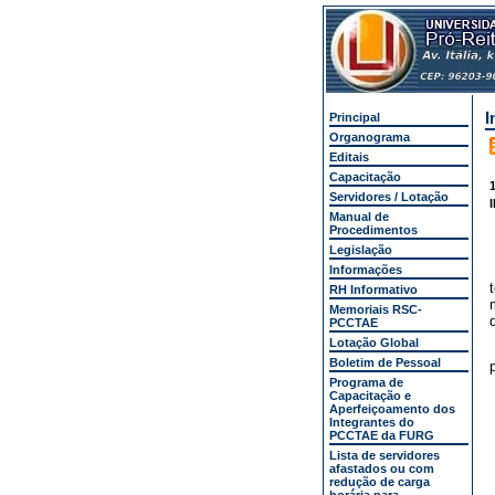
I
Principal
Organograma
Editais
Capacitação
1
Servidores / Lotação
Manual de
Procedimentos
Legislação
Informações
RH Informativo
Memoriais RSC-
PCCTAE
Lotação Global
Boletim de Pessoal
Programa de
Capacitação e
Aperfeiçoamento dos
Integrantes do
PCCTAE da FURG
Lista de servidores
afastados ou com
redução de carga