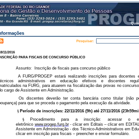
Quin
nformações
Pesquisar:
8/11/2016
INSCRIÇÃO PARA FISCAIS DE CONCURSO PÚBLICO
Assunto: Inscrição de fiscais para concurso público
A FURG/PROGEP estará realizando inscrições para docentes ef
técnicos administrativos em educação efetivos e discentes regul
matriculados na FURG, para atuarem na fiscalização das provas no concurso
do cargo de Assistente em Administração.
Os discentes deverão ter conta bancária como titular (não p
poupança) para que se proceda o pagamento pela execução da atividade.
§
Período de inscrições: 22/11/2016 (9h) até 27/11/2016 (23h59mi
§
Procedimento para a inscrição: acessar o en
eletrônico
www.progep.furg.br
- clicar em Editais – clicar em
EDITAL
Assistente em Administraçã
o - dos Técnico-Administrativos em Ed
clicar em inscrição para fiscais – preencher e enviar formulário.