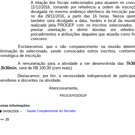
A relação dos fiscais selecionados para atuarem no conc
11/12/2016, tomando por referência a ordem de inscriç
divulgada no mesmo endereço eletrônico da inscrição para
no dia 29/11/2016, a partir das 16 horas. Nessa oport
também será divulgado a data, horário e local da reuni
realizada pela PROGEP com os inscritos selecionados, 
prestar orientação e dirimir dúvidas em referên
procedimentos e atribuições daqueles que atuarão como fi
concurso.
Esclarecemos que o não comparecimento na reunião determ
eliminação do selecionado, sendo convocados outros inscritos, conform
cronológica de inscrição.
A remuneração para a atividade a ser desenvolvida das
7h3
13h30min
, será de R$ 100,00 (cem reais).
Destacamos, por fim, a necessidade
indispensável de particip
servidores e discentes na atividade
.
Atenciosamente,
PROGEP/DIDESP
utras informações:
-
Saúde Complementar do Servidor
04/08/2006
<<
25