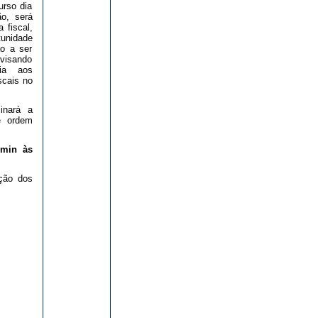
urso dia
ão, será
 fiscal,
unidade
ão a ser
visando
cia aos
scais no
inará a
e ordem
0min às
ação dos