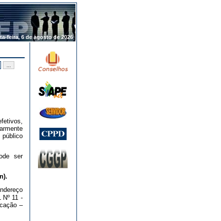
.
ta-feira, 6 de agosto de 2026
etivos,
armente
 público
ode ser
n).
dereço
 Nº 11 -
ucação –