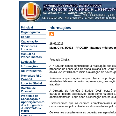
Informações
Principal
Organograma
Editais
Capacitação
18/02/2013
Servidores /
Mem. Circ. 3/2013 - PROGEP - Exames médicos p
Lotação
Manual de
Procedimentos
Prezada Chefia,
Legislação
A PROGEP dando continuidade à realização dos exa
Informações
processo de conclusão da etapa iniciada em 22/10/2
RH Informativo
do dia 25/02/2013 dará inicio a avaliação de novos g
Memoriais RSC-
Reiteramos que a ação tem por objetivo a proteçã
PCCTAE
atividades laborais, através da prevenção, promoção
Lotação Global
trabalho.
Boletim de
A Diretoria de Atenção à Saúde (DAS) estará pr
Pessoal
cartazes, folders explicativos, bem como fazendo 
Programa de
complementares. Logo após a realização destes exam
Capacitação e
Aperfeiçoamento
Esclarecemos que os exames complementares serã
dos Integrantes
caracterizados pelas atividades desenvolvidas pelo s
do PCCTAE da
FURG
Os exames complementares deverão ser agendados pe