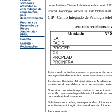
Lista de
servidores
Lunav Análises Clínicas Ltda telefone de contato 21
afastados ou
com redução de
Conrad - Radiologia Ballester S C Ltda telefone 323
carga horária
para
CIP - Centro Integrado de Patologia tel
desenvolvimento
Programa de
Prevenção de
UNIDADES / PERÍODOS DE
Riscos
Ambientais -
Unidade
Nº 
PPRA
ILA
Contato
FADIR
UNIMED -
Reclamações
PROGEP
C3
PROPLAD
PROINFRA
Após a realização dos exames, o prestador de serv
vez agendará diretamente com os servidores a consu
As demais Unidades Administrativas e Acadêmica
estarão sendo atendidas a partir da conclusão desta
O servidor que não desejar realizar o procediment
específico que será disponibilizado à Unidade no pra
para realização dos exames.
Solicitamos às chefias, em especial das Unidades
incentivo à participação dos servidores da Unidade.
Atenciosamente,