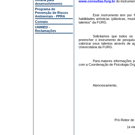
horária para
www.consultas.furg.br
do instrume
desenvolvimento
Programa de
Prevenção de Riscos
Este instrumento tem por f
Ambientais - PPRA
habilidades artísticas (plásticas, m
Contato
talentos” da FURG.
UNIMED -
Reclamações
Solicitamos que todos os 
preencher o instrumento de pesquis
valorizar seus talentos através de
Universitária da FURG.
Para maiores informações p
com a Coordenação de Psicologia Org
Atenciosamente,
Pró-Reitor d
(a vi