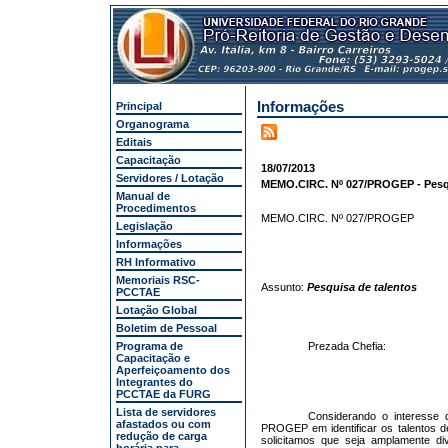
Informações
Principal
Organograma
Editais
Capacitação
18/07/2013
Servidores / Lotação
MEMO.CIRC. Nº 027/PROGEP - Pesqu
Manual de
Procedimentos
MEMO.CIRC. Nº 027/PROGE
Legislação
Informações
RH Informativo
Memoriais RSC-
Assunto:
Pesquisa de talentos
PCCTAE
Lotação Global
Boletim de Pessoal
Programa de
Prezada Chefia:
Capacitação e
Aperfeiçoamento dos
Integrantes do
PCCTAE da FURG
Lista de servidores
Considerando o interesse 
afastados ou com
PROGEP em identificar os talentos 
redução de carga
solicitamos que seja amplamente div