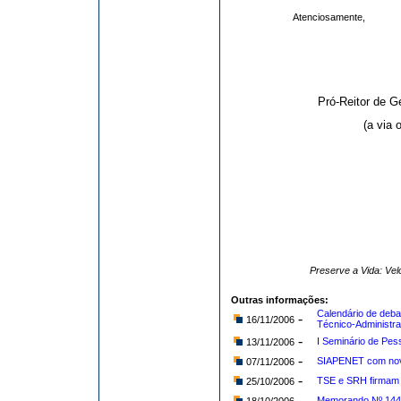
Atenciosamente,
Pró-Reitor de 
(a via 
Preserve a Vida: Ve
Outras informações:
Calendário de deba
-
16/11/2006
Técnico-Administra
-
I Seminário de Pes
13/11/2006
-
SIAPENET com nov
07/11/2006
-
TSE e SRH firmam a
25/10/2006
-
Memorando Nº 14