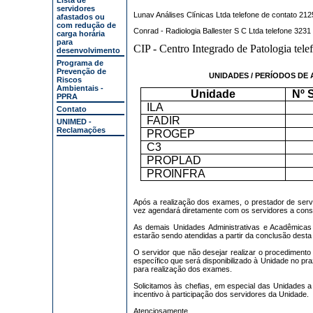
Lista de
servidores
Lunav Análises Clínicas Ltda telefone de contato 21
afastados ou
com redução de
Conrad - Radiologia Ballester S C Ltda telefone 323
carga horária
para
CIP - Centro Integrado de Patologia tel
desenvolvimento
Programa de
Prevenção de
UNIDADES / PERÍODOS DE
Riscos
Ambientais -
Unidade
Nº 
PPRA
ILA
Contato
FADIR
UNIMED -
Reclamações
PROGEP
C3
PROPLAD
PROINFRA
Após a realização dos exames, o prestador de serv
vez agendará diretamente com os servidores a consu
As demais Unidades Administrativas e Acadêmica
estarão sendo atendidas a partir da conclusão desta
O servidor que não desejar realizar o procediment
específico que será disponibilizado à Unidade no pra
para realização dos exames.
Solicitamos às chefias, em especial das Unidades
incentivo à participação dos servidores da Unidade.
Atenciosamente,