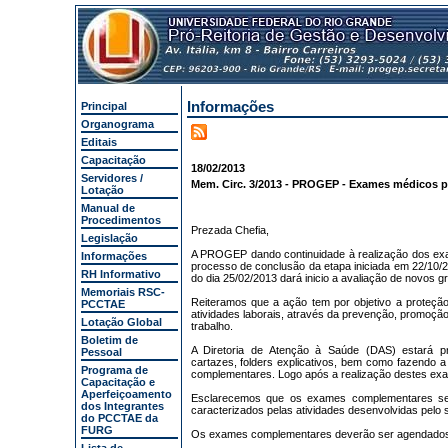
Informações
Principal
Organograma
Editais
Capacitação
18/02/2013
Servidores /
Mem. Circ. 3/2013 - PROGEP - Exames médicos p
Lotação
Manual de
Procedimentos
Prezada Chefia,
Legislação
A PROGEP dando continuidade à realização dos exa
Informações
processo de conclusão da etapa iniciada em 22/10/2
RH Informativo
do dia 25/02/2013 dará inicio a avaliação de novos g
Memoriais RSC-
Reiteramos que a ação tem por objetivo a proteçã
PCCTAE
atividades laborais, através da prevenção, promoção
Lotação Global
trabalho.
Boletim de
A Diretoria de Atenção à Saúde (DAS) estará pr
Pessoal
cartazes, folders explicativos, bem como fazendo 
Programa de
complementares. Logo após a realização destes exam
Capacitação e
Aperfeiçoamento
Esclarecemos que os exames complementares serã
dos Integrantes
caracterizados pelas atividades desenvolvidas pelo s
do PCCTAE da
FURG
Os exames complementares deverão ser agendados pe