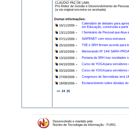
CLAUDIO PAZ DE LIMA
Pró-Reitor de Gestão e Desenvolvimento de Pessoa
(a via original encontra-se assinada)
Outras informações:
Calendário de debates para apre
-
16/11/2006
em Educação, construída a partir 
-
I Seminário de Pessoal que Atua 
13/11/2006
-
SIAPENET com nova estrutura
07/11/2006
-
TSE e SRH firmam acordo para ben
25/10/2006
-
Memorando Nº 144/ SARH-PRO
18/10/2006
-
Portaria da SRH traz novidades s
13/10/2006
-
Curso de YOGA para servidores 
04/10/2006
-
Curso de YOGA para servidores
03/10/2006
-
Congresso de Secretárias terá 14
27/09/2006
-
Esclarecimento sobre dúvidas d
18/08/2006
<<
24
25
Desenvolvido e mantido pelo
Núcleo de Tecnologia da Informação - FURG