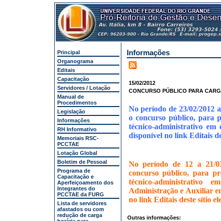
Informações
Principal
Organograma
Editais
Capacitação
15/02/2012
Servidores / Lotação
CONCURSO PÚBLICO PARA CARG
Manual de
Procedimentos
No período de 23/02/2012 a 
Legislação
o concurso público, para 
Informações
técnico-administrativo em 
RH Informativo
disponível no link Editais de
Memoriais RSC-
PCCTAE
Lotação Global
Boletim de Pessoal
No período de 12 a 21/03
Programa de
concurso público, para pr
Capacitação e
técnico-administrativo
Aperfeiçoamento dos
Integrantes do
Administração e Auxiliar em
PCCTAE da FURG
no link Editais deste sítio el
Lista de servidores
afastados ou com
redução de carga
Outras informações: