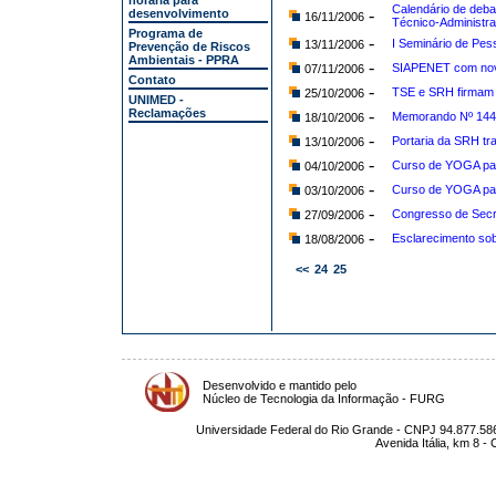
horária para
Calendário de deba
-
desenvolvimento
16/11/2006
Técnico-Administra
Programa de
-
I Seminário de Pes
13/11/2006
Prevenção de Riscos
Ambientais - PPRA
-
SIAPENET com nov
07/11/2006
Contato
-
TSE e SRH firmam a
25/10/2006
UNIMED -
Reclamações
-
Memorando Nº 14
18/10/2006
-
Portaria da SRH tr
13/10/2006
-
Curso de YOGA par
04/10/2006
-
Curso de YOGA par
03/10/2006
-
Congresso de Secre
27/09/2006
-
Esclarecimento so
18/08/2006
<<
24
25
Desenvolvido e mantido pelo
Núcleo de Tecnologia da Informação - FURG
Universidade Federal do Rio Grande - CNPJ 94.877.586
Avenida Itália, km 8 -