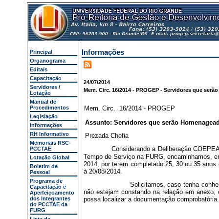
Informações
Principal
Organograma
Editais
Capacitação
24/07/2014
Servidores /
Mem. Circ. 16/2014 - PROGEP - Servidores que ser
Lotação
Manual de
Procedimentos
Mem. Circ. 16/2014 - PROGEP
Legislação
Assunto: Servidores que serão Homenagea
Informações
RH Informativo
Prezada Chefia
Memoriais RSC-
Considerando a Deliberação COEPEA 
PCCTAE
Tempo de Serviço na FURG, encaminhamos, em
Lotação Global
2014, por terem completado 25, 30 ou 35 anos
Boletim de
à 20/08/2014.
Pessoal
Programa de
Solicitamos, caso tenha conh
Capacitação e
não estejam constando na relação em anexo,
Aperfeiçoamento
dos Integrantes
possa localizar a documentação comprobatória.
do PCCTAE da
FURG