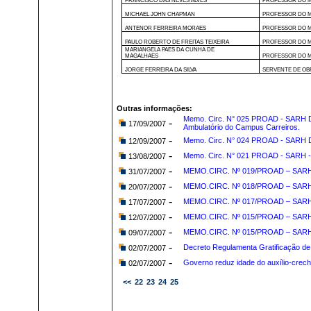
FRANCISCO DAS NEVES ALVES
PROFESSOR DO M
MICHAEL JOHN CHAPMAN
PROFESSOR DO M
ANTENOR FERREIRA MORAES
PROFESSOR DO M
PAULO ROBERTO DE FREITAS TEIXEIRA
PROFESSOR DO M
MARIANGELA PAES DA CUNHA DE
MAGALHAES
PROFESSOR DO M
JORGE FERREIRA DA SILVA
SERVENTE DE OB
Outras informações:
Memo. Circ. N° 025 PROAD - SARH D
-
17/09/2007
Ambulatório do Campus Carreiros.
-
Memo. Circ. N° 024 PROAD - SAR
12/09/2007
-
Memo. Circ. N° 021 PROAD - SARH - E
13/08/2007
-
MEMO.CIRC. Nº 019/PROAD – SARH - 
31/07/2007
-
MEMO.CIRC. Nº 018/PROAD – SARH - 
20/07/2007
-
MEMO.CIRC. Nº 017/PROAD – SA
17/07/2007
-
MEMO.CIRC. Nº 015/PROAD – SARH - 
12/07/2007
-
MEMO.CIRC. Nº 015/PROAD – SARH - 
09/07/2007
-
Decreto Regulamenta Gratificação d
02/07/2007
-
Governo reduz idade do auxílio-crec
02/07/2007
<<
22
23
24
25