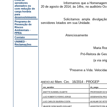
Lista de
Informamos que a Homenagem se
servidores
afastados ou
20 de agosto de 2014, às 14hs, no auditório 
com redução de
carga horária
para
desenvolvimento
Solicitamos ampla divulgaç
Programa de
servidores lotados em sua Unidade.
Prevenção de
Riscos
Ambientais -
PPRA
Atenciosamente
Contato
UNIMED -
Reclamações
Maria Roz
Pró-Reitora de Ge
(a via ori
“Preserve a Vida: Velocid
Mem. Circ. 16/2014 - PROGEP
ANEXO AO
nm_servidor
ds_cargo
ANETTE KUMMEL DUARTE
PROFESSOR DO M
LUIZ ROBERTO FERRO JORGE
DESENHISTA-PRO
LUIZ CARLOS SILVEIRA COSTA
AUXILIAR DE VET
VALMOR GONCALVES GOULART
ASSISTENTE EM 