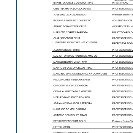
TECNICO DE TEC
ERNESTO JORGE COSTA MARTINS
INFORMACAO
CRISTINA MARIA LOYOLA ZARDO
PROFESSOR DO M
JOSE LUIZ LIMA DE AZEVEDO
Professor Ensino Té
ROSAURA ALVES DA CONCEICAO
ADMINISTRADOR
SERGIO SCHWEITZER CRUZ
ASSISTENTE EM 
MARILENE CORREA BARBOSA
BIBLIOTECARIO-
CLARISSE ODEBRECHT
PROFESSOR DO M
LUIS FELIPE ALCANTARA HECKTHEUER
PROFESSOR DO M
JOAO MORENO POMAR
PROFESSOR DO M
LUIZ ANTONIO CARVALHO DO AMARAL
PROFESSOR DO M
MARILEI RESMINI GRANTHAM
PROFESSOR DO M
MAURO DE VASCONCELLOS REAL
PROFESSOR DO M
MARCELO VINICIUS DE LA ROCHA DOMINGUES
PROFESSOR DO M
RAUL ANDRES MENDOZA SASSI
PROFESSOR DO M
CAROLINA ALICIA COCH GIOIA
PROFESSOR DO M
CESAR AUGUSTO AVILA MARTINS
PROFESSOR DO M
MERI ROSANE SANTOS DA SILVA
PROFESSOR DO M
ADRIANA ELISA LADEIRA PEREIRA
PROFESSOR DO M
MAURICIO DE MELLO GARIM
PROFESSOR DO M
ANTONIO DOMINGUES BRASIL
PROFESSOR DO M
DECIO BITTENCOURT DOLCI
Professor Ensino Té
HEITOR VIEIRA
PROFESSOR DO M