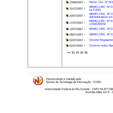
-
Memo. Circ. N° 021
13/08/2007
MEMO.CIRC. Nº 019
-
31/07/2007
na FURG
MEMO.CIRC. Nº 01
-
20/07/2007
Administrativos e
MEMO.CIRC. Nº 
-
17/07/2007
CONGÊNITA
-
MEMO.CIRC. Nº 015
12/07/2007
-
MEMO.CIRC. Nº 015
09/07/2007
-
Decreto Regulamen
02/07/2007
-
Governo reduz idad
02/07/2007
<<
22
23
24
25
Desenvolvido e mantido pelo
Núcleo de Tecnologia da Informação - FURG
Universidade Federal do Rio Grande - CNPJ 94.877.586
Avenida Itália, km 8 -