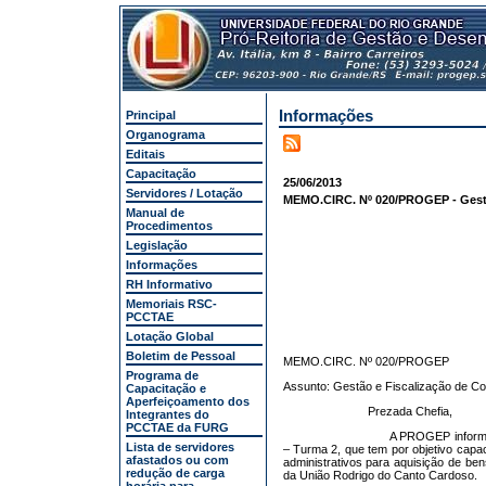
Informações
Principal
Organograma
Editais
Capacitação
25/06/2013
Servidores / Lotação
MEMO.CIRC. Nº 020/PROGEP - Gestã
Manual de
Procedimentos
Legislação
Informações
RH Informativo
Memoriais RSC-
PCCTAE
Lotação Global
Boletim de Pessoal
MEMO.CIRC. Nº 020/PROGEP
Programa de
Assunto: Gestão e Fiscalização de Co
Capacitação e
Aperfeiçoamento dos
Prezada Chefia,
Integrantes do
PCCTAE da FURG
A PROGEP informa
Lista de servidores
– Turma 2, que tem por objetivo capac
afastados ou com
administrativos para aquisição de ben
redução de carga
da União Rodrigo do Canto Cardoso.