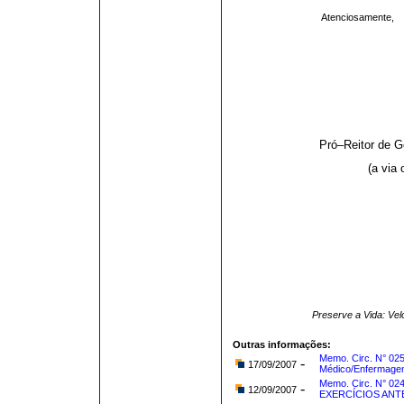
Atenciosamente,
Pró–Reitor de 
(a via 
Preserve a Vida: Ve
Outras informações:
Memo. Circ. N° 02
-
17/09/2007
Médico/Enfermagem
Memo. Circ. N° 0
-
12/09/2007
EXERCÍCIOS ANT