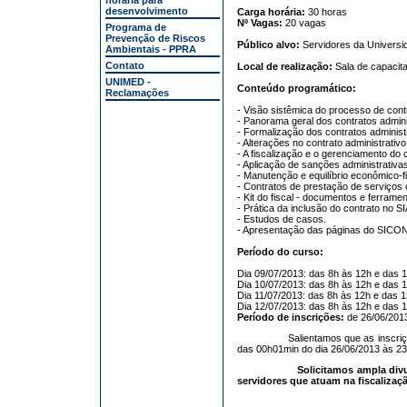
horária para
desenvolvimento
Carga horária:
30 horas
Nº Vagas:
20 vagas
Programa de
Prevenção de Riscos
Público alvo:
Servidores da Universid
Ambientais - PPRA
Contato
Local de realização:
Sala de capacit
UNIMED -
Conteúdo programático:
Reclamações
- Visão sistêmica do processo de cont
- Panorama geral dos contratos admini
- Formalização dos contratos administr
- Alterações no contrato administrativo
- A fiscalização e o gerenciamento do 
- Aplicação de sanções administrativa
- Manutenção e equilíbrio econômico-f
- Contratos de prestação de serviços 
- Kit do fiscal - documentos e ferramen
- Prática da inclusão do contrato no
- Estudos de casos.
- Apresentação das páginas do SICON
Período do curso:
Dia 09/07/2013: das 8h às 12h e das 1
Dia 10/07/2013: das 8h às 12h e das 1
Dia 11/07/2013: das 8h às 12h e das 1
Dia 12/07/2013: das 8h às 12h e das 1
Período de inscrições:
de 26/06/2013
Salientamos que as inscriç
das 00h01min do dia 26/06/2013 às 23
Solicitamos ampla di
servidores que atuam na fiscalizaç