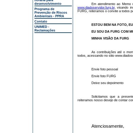
horária para
desenvolvimento
Em atendimento ao Memo nº.
www.diadoservidor.furg.br
, visando i
Programa de
FURG, reiteramos o convite a todos pa
Prevenção de Riscos
Ambientais - PPRA
Contato
ESTOU BEM NA FOTO, E
UNIMED -
Reclamações
EU SOU DA FURG COM 
MINHA VISÃO DA FURG
As contribuições até o mo
todos, acessando no sitio www.diadoser
Envie foto pessoal
Envie foto FURG
Deixe seu depoimento
Solicitamos que a presen
reiteramos nosso desejo de contar com
Atenciosamente,