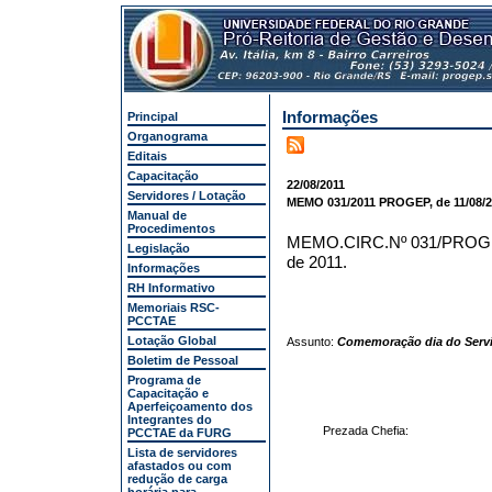
Informações
Principal
Organograma
Editais
Capacitação
22/08/2011
Servidores / Lotação
MEMO 031/2011 PROGEP, de 11/08/20
Manual de
Procedimentos
MEMO.CIRC.Nº 031/PRO
Legislação
de 2011.
Informações
RH Informativo
Memoriais RSC-
PCCTAE
Lotação Global
Assunto:
Comemoração dia do Servid
Boletim de Pessoal
Programa de
Capacitação e
Aperfeiçoamento dos
Integrantes do
Prezada Chefia:
PCCTAE da FURG
Lista de servidores
afastados ou com
redução de carga