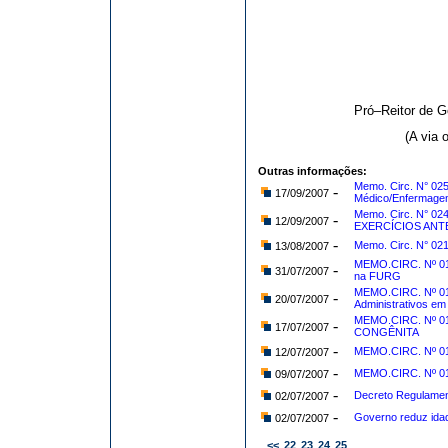
Pró–Reitor de 
(A via 
Outras informações:
Memo. Circ. N° 02
-
17/09/2007
Médico/Enfermagem
Memo. Circ. N° 0
-
12/09/2007
EXERCÍCIOS ANT
-
Memo. Circ. N° 021
13/08/2007
MEMO.CIRC. Nº 019
-
31/07/2007
na FURG
MEMO.CIRC. Nº 01
-
20/07/2007
Administrativos e
MEMO.CIRC. Nº 
-
17/07/2007
CONGÊNITA
-
MEMO.CIRC. Nº 015
12/07/2007
-
MEMO.CIRC. Nº 015
09/07/2007
-
Decreto Regulamen
02/07/2007
-
Governo reduz idad
02/07/2007
<<
22
23
24
25