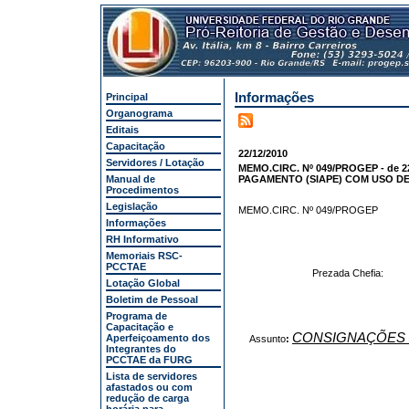
Informações
Principal
Organograma
Editais
Capacitação
22/12/2010
Servidores / Lotação
MEMO.CIRC. Nº 049/PROGEP - de 
Manual de
PAGAMENTO (SIAPE) COM USO D
Procedimentos
Legislação
MEMO.CIRC. Nº 049/PROGEP
Informações
RH Informativo
Memoriais RSC-
PCCTAE
Prezada Chefia:
Lotação Global
Boletim de Pessoal
Programa de
Capacitação e
CONSIGNAÇÕES 
Aperfeiçoamento dos
Assunto
:
Integrantes do
PCCTAE da FURG
Lista de servidores
afastados ou com
redução de carga