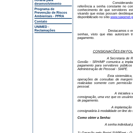
horária para
Considerando
desenvolvimento
referência a senha constante no c
Programa de
conhecimento de que servidores est
Prevenção de Riscos
visando que estas possam desbloque
Ambientais - PPRA
disponibilizado no sítio
www.siapenet.g
Contato
UNIMED -
Reclamações
Destacamos o es
senhas, visto que elas autorizam
t
pagamento.
CONSIGNAÇÕES EM FOLH
A Secretaria de 
Gestão - SRH/MP comunica a impl
pagamento
para servidores públicos
Administração de Pessoal - SIAPE.
Esta sistemática
operações de consultas de margem 
realizadas somente com permissão d
pessoal.
A iniciativ
consignação, uma vez que os usuários
de pagamento.
A implantação 
consignatária à modalidade on-line do 
Como obter a Senha:
A senha individual 
1) Geração pelo Portal SIAPEnet - O 