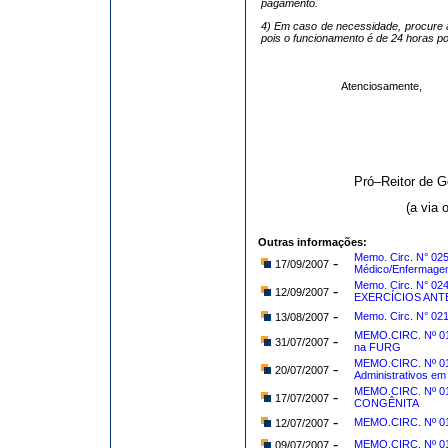
pagamento.
4) Em caso de necessidade, procure a
pois o funcionamento é de 24 horas po
Atenciosamente,
Pró–Reitor de 
(a via 
Outras informações:
Memo. Circ. N° 02
-
17/09/2007
Médico/Enfermagem
Memo. Circ. N° 0
-
12/09/2007
EXERCÍCIOS ANT
-
Memo. Circ. N° 021
13/08/2007
MEMO.CIRC. Nº 019
-
31/07/2007
na FURG
MEMO.CIRC. Nº 01
-
20/07/2007
Administrativos e
MEMO.CIRC. Nº 
-
17/07/2007
CONGÊNITA
-
MEMO.CIRC. Nº 015
12/07/2007
-
MEMO.CIRC. Nº 015
09/07/2007