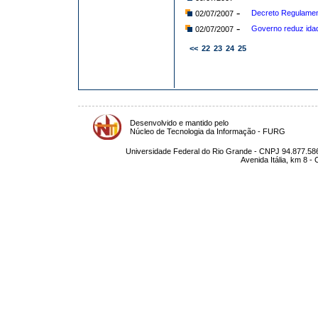
-
Decreto Regulamen
02/07/2007
-
Governo reduz idad
02/07/2007
<<
22
23
24
25
Desenvolvido e mantido pelo
Núcleo de Tecnologia da Informação - FURG
Universidade Federal do Rio Grande - CNPJ 94.877.586
Avenida Itália, km 8 -