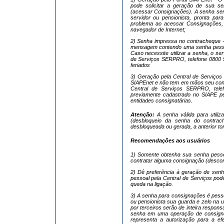
pode solicitar a geração de sua s
(acessar Consignações). A senha ser
servidor ou pensionista, pronta para
problema ao acessar Consignações,
navegador de Internet;
2) Senha impressa no contracheque -
mensagem contendo uma senha pessoa
Caso necessite utilizar a senha, o ser
de Serviços SERPRO, telefone 0800 9
feriados
3) Geração pela Central de Serviços
SIAPEnet e não tem em mãos seu contr
Central de Serviços SERPRO, tel
previamente cadastrado no SIAPE pelo
entidades consignatárias.
Atenção:
A senha válida para utiliza
(desbloqueio da senha do contra
desbloqueada ou gerada, a anterior tor
Recomendações aos usuários
1) Somente obtenha sua senha pesso
contratar alguma consignação (descon
2) Dê preferência à geração de senh
pessoal pela Central de Serviços pod
queda na ligação.
3) A senha para consignações é pessoa
ou pensionista sua guarda e zelo na 
por terceiros serão de inteira respons
senha em uma operação de consignaçã
representa a autorização para a e