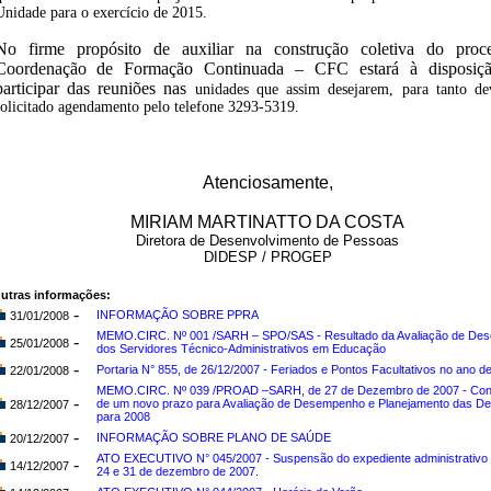
Unidade
para o exercício de 2015.
No firme propósito de auxiliar na construção coletiva do proc
Coordenação de Formação Continuada – CFC estará à disposiçã
participar das reuniões nas
unidades que assim desejarem, para tanto de
solicitado agendamento pelo
telefone 3293-5319.
Atenciosamente,
MIRIAM MARTINATTO DA COSTA
Diretora de Desenvolvimento de Pessoas
DIDESP / PROGEP
utras informações:
-
INFORMAÇÃO SOBRE PPRA
31/01/2008
MEMO.CIRC. Nº 001 /SARH – SPO/SAS - Resultado da Avaliação de De
-
25/01/2008
dos Servidores Técnico-Administrativos em Educação
-
Portaria N° 855, de 26/12/2007 - Feriados e Pontos Facultativos no ano d
22/01/2008
MEMO.CIRC. Nº 039 /PROAD –SARH, de 27 de Dezembro de 2007 - Co
-
de um novo prazo para Avaliação de Desempenho e Planejamento das 
28/12/2007
para 2008
-
INFORMAÇÃO SOBRE PLANO DE SAÚDE
20/12/2007
ATO EXECUTIVO N° 045/2007 - Suspensão do expediente administrativo 
-
14/12/2007
24 e 31 de dezembro de 2007.