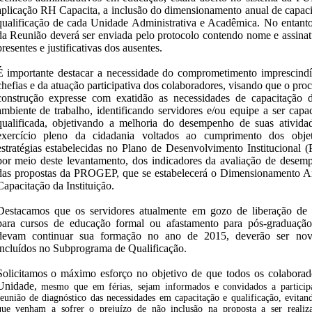
aplicação RH Capacita, a inclusão do dimensionamento anual de capaci
qualificação de cada Unidade Administrativa e Acadêmica. No entanto
da Reunião deverá ser enviada pelo protocolo contendo nome e assinat
presentes e justificativas dos ausentes.
É importante destacar a necessidade do comprometimento imprescindí
chefias e da atuação participativa dos colaboradores, visando que o pro
construção expresse com exatidão as necessidades de capacitação 
ambiente de trabalho, identificando servidores e/ou equipe a ser capa
qualificada, objetivando a melhoria do desempenho de suas ativida
exercício pleno da cidadania voltados ao cumprimento dos obje
estratégias estabelecidas no Plano de Desenvolvimento Institucional (
por meio deste levantamento, dos indicadores da avaliação de desem
das propostas da PROGEP, que se estabelecerá o Dimensionamento A
Capacitação da Instituição.
Destacamos que os servidores atualmente em gozo de liberação de 
para cursos de educação formal ou afastamento para pós-graduaçã
devam continuar sua formação no ano de 2015, deverão ser no
incluídos no Subprograma de Qualificação.
Solicitamos o máximo esforço no objetivo de que todos os colaborad
Unidade,
mesmo que em férias, sejam informados e convidados a partici
reunião de
diagnóstico das necessidades em capacitação e qualificação, evitan
que
venham a sofrer o prejuízo de não inclusão na proposta a ser realiz