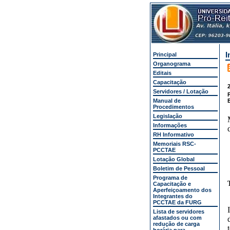
I
Principal
Organograma
Editais
Capacitação
2
Servidores / Lotação
Manual de
Procedimentos
Legislação
Informações
RH Informativo
Memoriais RSC-
PCCTAE
Lotação Global
Boletim de Pessoal
Programa de
Capacitação e
Aperfeiçoamento dos
Integrantes do
PCCTAE da FURG
Lista de servidores
afastados ou com
redução de carga