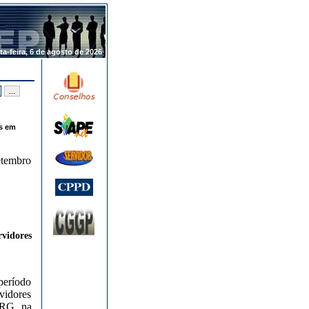
.
ta-feira, 6 de agosto de 2026
s em
tembro
vidores
período
vidores
URG, na