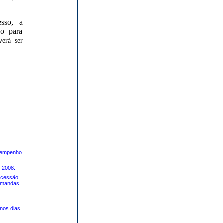
esso, a
o para
verá ser
sempenho
e 2008.
ncessão
Demandas
nos dias