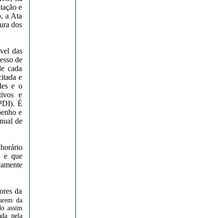
tação e
, a Ata
ura dos
vel das
cesso de
de cada
citada e
des e o
tivos e
PDI). É
penho e
nual de
horário
o e que
vamente
ores da
parem da
do assim
ada pela