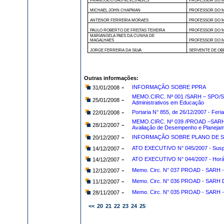
FRANCISCO DAS NEVES ALVES
PROFESSOR DO M
MICHAEL JOHN CHAPMAN
PROFESSOR DO M
ANTENOR FERREIRA MORAES
PROFESSOR DO M
PAULO ROBERTO DE FREITAS TEIXEIRA
PROFESSOR DO M
MARIANGELA PAES DA CUNHA DE
MAGALHAES
PROFESSOR DO M
JORGE FERREIRA DA SILVA
SERVENTE DE OB
Outras informações:
-
INFORMAÇÃO SOBRE PPRA
31/01/2008
MEMO.CIRC. Nº 001 /SARH – SPO/SAS
-
25/01/2008
Administrativos em Educação
-
Portaria N° 855, de 26/12/2007 - Feri
22/01/2008
MEMO.CIRC. Nº 039 /PROAD –SARH, 
-
28/12/2007
Avaliação de Desempenho e Planeja
-
INFORMAÇÃO SOBRE PLANO DE 
20/12/2007
-
ATO EXECUTIVO N° 045/2007 - Suspen
14/12/2007
-
ATO EXECUTIVO N° 044/2007 - Horár
14/12/2007
-
Memo. Circ. N° 037 PROAD - SARH - 
12/12/2007
-
Memo. Circ. N° 036 PROAD - SARH DE
11/12/2007
-
Memo. Circ. N° 035 PROAD - SA
28/11/2007
<<
20
21
22
23
24
25