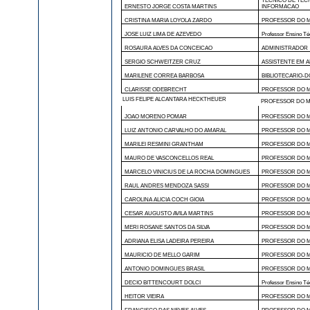
TECNICO DE TEC
ERNESTO JORGE COSTA MARTINS
INFORMACAO
CRISTINA MARIA LOYOLA ZARDO
PROFESSOR DO M
JOSE LUIZ LIMA DE AZEVEDO
Professor Ensino Té
ROSAURA ALVES DA CONCEICAO
ADMINISTRADOR
SERGIO SCHWEITZER CRUZ
ASSISTENTE EM 
MARILENE CORREA BARBOSA
BIBLIOTECARIO-
CLARISSE ODEBRECHT
PROFESSOR DO M
LUIS FELIPE ALCANTARA HECKTHEUER
PROFESSOR DO M
JOAO MORENO POMAR
PROFESSOR DO M
LUIZ ANTONIO CARVALHO DO AMARAL
PROFESSOR DO M
MARILEI RESMINI GRANTHAM
PROFESSOR DO M
MAURO DE VASCONCELLOS REAL
PROFESSOR DO M
MARCELO VINICIUS DE LA ROCHA DOMINGUES
PROFESSOR DO M
RAUL ANDRES MENDOZA SASSI
PROFESSOR DO M
CAROLINA ALICIA COCH GIOIA
PROFESSOR DO M
CESAR AUGUSTO AVILA MARTINS
PROFESSOR DO M
MERI ROSANE SANTOS DA SILVA
PROFESSOR DO M
ADRIANA ELISA LADEIRA PEREIRA
PROFESSOR DO M
MAURICIO DE MELLO GARIM
PROFESSOR DO M
ANTONIO DOMINGUES BRASIL
PROFESSOR DO M
DECIO BITTENCOURT DOLCI
Professor Ensino Té
HEITOR VIEIRA
PROFESSOR DO M