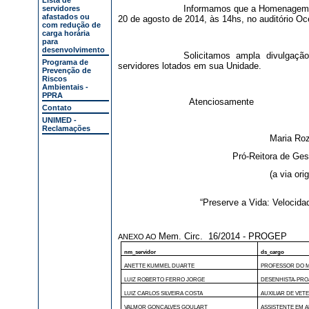
Lista de
Informamos que a Homenagem se
servidores
afastados ou
20 de agosto de 2014, às 14hs, no auditório 
com redução de
carga horária
para
desenvolvimento
Solicitamos ampla divulgaç
Programa de
servidores lotados em sua Unidade.
Prevenção de
Riscos
Ambientais -
PPRA
Atenciosamente
Contato
UNIMED -
Reclamações
Maria Roz
Pró-Reitora de Ge
(a via ori
“Preserve a Vida: Velocid
Mem. Circ. 16/2014 - PROGEP
ANEXO AO
nm_servidor
ds_cargo
ANETTE KUMMEL DUARTE
PROFESSOR DO M
LUIZ ROBERTO FERRO JORGE
DESENHISTA-PRO
LUIZ CARLOS SILVEIRA COSTA
AUXILIAR DE VET
VALMOR GONCALVES GOULART
ASSISTENTE EM 