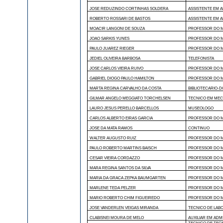
JOSE REDUZINDO CORTINHAS SOLDERA
ASSISTENTE EM 
ROBERTO ROSSARI DE BASTOS
ASSISTENTE EM 
MOACIR LANGONI DE SOUZA
PROFESSOR DO M
JOAO SARKIS YUNES
PROFESSOR DO M
PAULO JUAREZ RIEGER
PROFESSOR DO M
JEDIEL OLIVEIRA BARBOSA
TELEFONISTA
JOSE CARLOS VIEIRA RUIVO
PROFESSOR DO M
GABRIEL DIOGO PAULO HAMILTON
PROFESSOR DO M
MARTA REGINA CARVALHO DA COSTA
BIBLIOTECARIO-
GILMAR ANGELO MEGGIATO TORCHELSEN
TECNICO EM MEC
LAURO JESUS PERELLO BARCELLOS
MUSEOLOGO
CARLOS ALBERTO EIRAS GARCIA
PROFESSOR DO M
JOSE DA MATA RAMOS
CONTINUO
WALTER AUGUSTO RUIZ
PROFESSOR DO M
PAULO ROBERTO MARTINS BAISCH
PROFESSOR DO M
CESAR VIEIRA CORDAZZO
PROFESSOR DO M
MARA REGINA SANTOS DA SILVA
PROFESSOR DO M
MARIA DA GRACA ZEPKA BAUMGARTEN
PROFESSOR DO M
MARLENE TEDA PELZER
PROFESSOR DO M
MARIO ROBERTO CHIM FIGUEIREDO
PROFESSOR DO M
JOSE VANDERLEN VEIGAS MIRANDA
TECNICO DE LAB
CLABISNEI MOURA DE MELO
AUXILIAR EM AD