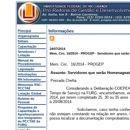
Informações
Principal
Organograma
Editais
Capacitação
24/07/2014
Servidores /
Mem. Circ. 16/2014 - PROGEP - Servidores que ser
Lotação
Manual de
Procedimentos
Mem. Circ. 16/2014 - PROGEP
Legislação
Assunto: Servidores que serão Homenagea
Informações
RH Informativo
Prezada Chefia
Memoriais RSC-
Considerando a Deliberação COEPEA 
PCCTAE
Tempo de Serviço na FURG, encaminhamos, em
Lotação Global
2014, por terem completado 25, 30 ou 35 anos
Boletim de
à 20/08/2014.
Pessoal
Programa de
Solicitamos, caso tenha conh
Capacitação e
não estejam constando na relação em anexo,
Aperfeiçoamento
dos Integrantes
possa localizar a documentação comprobatória.
do PCCTAE da
FURG