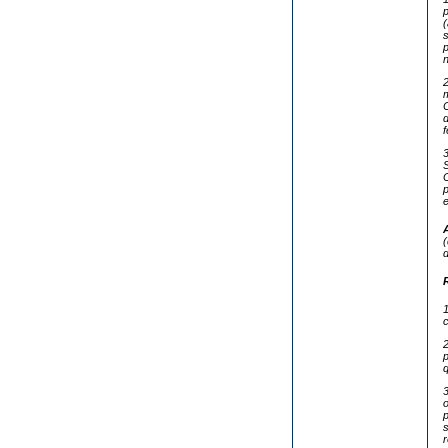
(
s
n
2
m
C
d
f
3
S
p
e
d
1
c
2
p
q
3
o
p
s