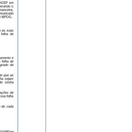
PROGEP em
derando o
nanceira,
omunicado
do MPOG.
m as suas
 folha de
çamento e
 folha de
egrado de
te que as
lha sejam
 de senha
rações de
sua folha
o de cada
 SIAPEnet