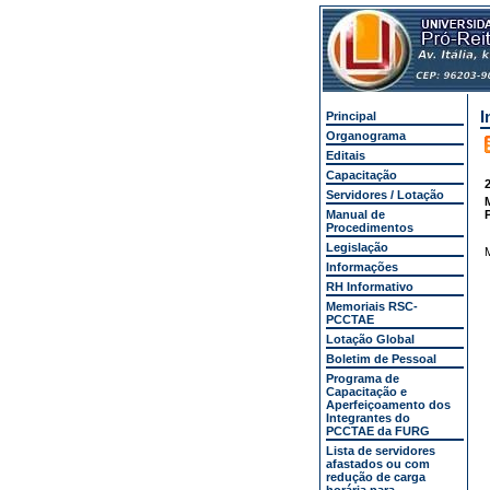
I
Principal
Organograma
Editais
Capacitação
2
Servidores / Lotação
Manual de
Procedimentos
Legislação
Informações
RH Informativo
Memoriais RSC-
PCCTAE
Lotação Global
Boletim de Pessoal
Programa de
Capacitação e
Aperfeiçoamento dos
Integrantes do
PCCTAE da FURG
Lista de servidores
afastados ou com
redução de carga