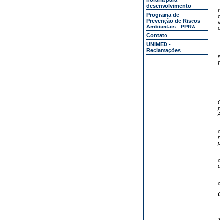
horária para
desenvolvimento
Programa de
c
Prevenção de Riscos
v
Ambientais - PPRA
d
Contato
UNIMED -
Reclamações
A
r
p
c
c
1