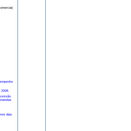
omercial,
sempenho
e 2008.
ncessão
Demandas
nos dias