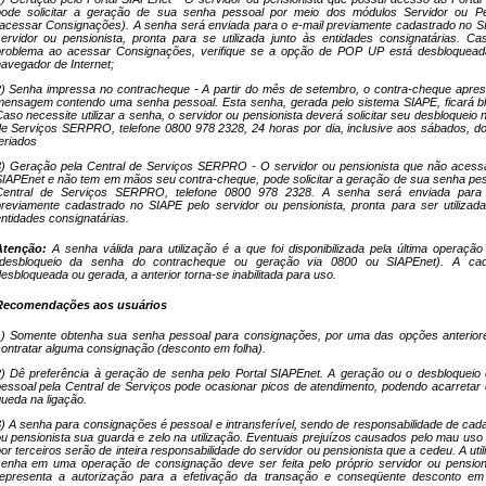
pode solicitar a geração de sua senha pessoal por meio dos módulos Servidor ou Pe
acessar Consignações). A senha será enviada para o e-mail previamente cadastrado no S
ervidor ou pensionista, pronta para se utilizada junto às entidades consignatárias. Ca
problema ao acessar Consignações, verifique se a opção de POP UP está desbloquea
avegador de Internet;
) Senha impressa no contracheque - A partir do mês de setembro, o contra-cheque apre
ensagem contendo uma senha pessoal. Esta senha, gerada pelo sistema SIAPE, ficará b
aso necessite utilizar a senha, o servidor ou pensionista deverá solicitar seu desbloqueio 
e Serviços SERPRO, telefone 0800 978 2328, 24 horas por dia, inclusive aos sábados, d
eriados
) Geração pela Central de Serviços SERPRO - O servidor ou pensionista que não acessa
IAPEnet e não tem em mãos seu contra-cheque, pode solicitar a geração de sua senha pes
Central de Serviços SERPRO, telefone 0800 978
2328. A
senha será enviada para 
reviamente cadastrado no SIAPE pelo servidor ou pensionista, pronta para ser utilizada
ntidades consignatárias.
Atenção:
A senha válida para utilização é a que foi disponibilizada pela última operação 
(desbloqueio da senha do contracheque ou geração via 0800 ou SIAPEnet). A ca
esbloqueada ou gerada, a anterior torna-se inabilitada para uso.
Recomendações aos usuários
) Somente obtenha sua senha pessoal para consignações, por uma das opções anteriore
ontratar alguma consignação (desconto em folha).
) Dê preferência à geração de senha pelo Portal SIAPEnet. A geração ou o desbloqueio
essoal pela Central de Serviços pode ocasionar picos de atendimento, podendo acarretar
ueda na ligação.
) A senha para consignações é pessoal e intransferível, sendo de responsabilidade de cad
u pensionista sua guarda e zelo na utilização. Eventuais prejuízos causados pelo mau uso
or terceiros serão de inteira responsabilidade do servidor ou pensionista que a cedeu. A uti
enha em uma operação de consignação deve ser feita pelo próprio servidor ou pensioni
representa a autorização para a efetivação da transação e conseqüente desconto em