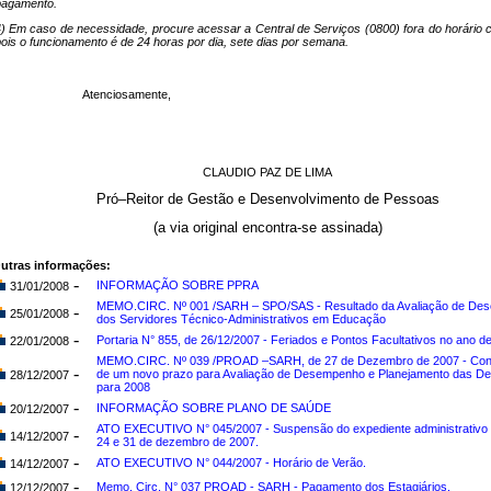
pagamento.
) Em caso de necessidade, procure acessar a Central de Serviços (0800) fora do horário c
ois o funcionamento é de 24 horas por dia, sete dias por semana.
Atenciosamente,
CLAUDIO PAZ DE LIMA
Pró–Reitor de Gestão e Desenvolvimento de Pessoas
(a via original encontra-se assinada)
utras informações:
-
INFORMAÇÃO SOBRE PPRA
31/01/2008
MEMO.CIRC. Nº 001 /SARH – SPO/SAS - Resultado da Avaliação de De
-
25/01/2008
dos Servidores Técnico-Administrativos em Educação
-
Portaria N° 855, de 26/12/2007 - Feriados e Pontos Facultativos no ano d
22/01/2008
MEMO.CIRC. Nº 039 /PROAD –SARH, de 27 de Dezembro de 2007 - Co
-
de um novo prazo para Avaliação de Desempenho e Planejamento das 
28/12/2007
para 2008
-
INFORMAÇÃO SOBRE PLANO DE SAÚDE
20/12/2007
ATO EXECUTIVO N° 045/2007 - Suspensão do expediente administrativo 
-
14/12/2007
24 e 31 de dezembro de 2007.
-
ATO EXECUTIVO N° 044/2007 - Horário de Verão.
14/12/2007
-
Memo. Circ. N° 037 PROAD - SARH - Pagamento dos Estagiários.
12/12/2007