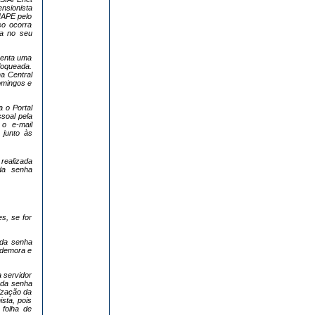
nsionista
IAPE pelo
so ocorra
da no seu
senta uma
loqueada.
na Central
omingos e
 o Portal
soal pela
o e-mail
 junto às
realizada
da senha
s, se for
 da senha
 demora e
a servidor
 da senha
lização da
sta, pois
 folha de