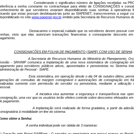
Considerando o significativo número de ligações recebidas na 
referência a senha constante no contracheque para efeito de CONSIGNAÇÕES e consi
onhecimento de que servidores estariam disponibilizando suas senhas à operadoras fi
isando que estas possam desbloqueá-las junto ao SIAPENET, transcrevemos a seguir c
isponibilizado no sítio
www.siapenet.gov.br
emitido pela Secretaria de Recursos Humanos 
Destacamos o especial cuidado que os servidores devem possuir co
senhas, visto que elas autorizam
transações financeiras e conseqüente desconto em
pagamento.
CONSIGNAÇÕES EM FOLHA DE PAGAMENTO (SIAPE) COM USO DE SENHA
A Secretaria de Recursos Humanos do Ministério do Planejamento, Or
Gestão - SRH/MP comunica a implantação de uma
nova sistemática de consignação em
pagamento
para servidores públicos ativos, aposentados e pensionistas no Sistema Int
dministração de Pessoal - SIAPE.
Esta sistemática, em operação desde o dia 04 de outubro último, permi
operações de consultas de margem consignável e autorizações de consignação em fo
ealizadas somente com permissão do servidor ou pensionista, mediante a utilização
essoal.
A iniciativa visa aumentar a segurança e transparência nas ope
onsignação, uma vez que os usuários terão efetivo controle sobre descontos efetuados em 
de pagamento.
A implantação será realizada de forma gradativa, a partir da adesã
onsignatária à modalidade on-line do sistema.
Como obter a Senha:
A senha individual pode ser obtida de 3 maneiras:
) Geração pelo Portal SIAPEnet - O servidor ou pensionista que possui acesso ao Portal