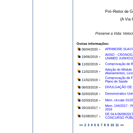
Pró–Reitor de 
(A Via 
Preserve a Vida: Velo
Outras informações:
-
APRIMORE SUA 
06/04/2020
AVISO - CRONOG
-
19/06/2019
UNIMED JUNHO/2
-
Comprovação de Re
11/02/2019
Adoção do Módulo 
-
11/02/2019
Afastamentos, Lic
Comprovação de Fil
-
11/02/2019
Plano de Saúde
-
DIVULGAÇÃO DE DE
06/03/2018
-
Demonstrativo Uni
02/03/2018
-
Mem. circular 01/
02/03/2018
Mem. 144/2017 - Pr
-
26/10/2017
2016
DE 04 A 06/08/20
-
01/08/2017
CONCURSO PÚBL
<<
2
3
4
5
6
7
8
9
10
11
>>