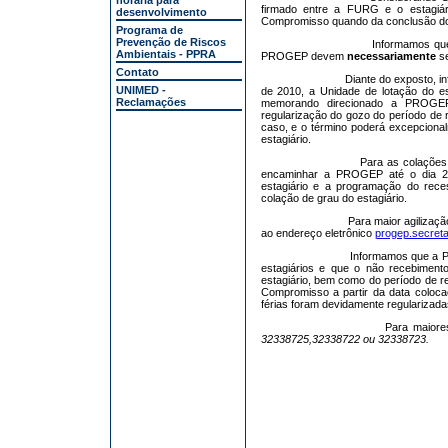
horária para
firmado entre a FURG e o estagiár
desenvolvimento
Compromisso quando da conclusão do
Programa de
Prevenção de Riscos
Informamos que
Ambientais - PPRA
PROGEP devem
necessariamente
s
Contato
Diante do exposto, i
UNIMED -
de 2010, a Unidade de lotação do es
Reclamações
memorando direcionado a PROGEP 
regularização do gozo do período de r
caso, e o término poderá excepcional
estagiário.
Para as colações
encaminhar a PROGEP até o dia 25
estagiário e a programação do reces
colação de grau do estagiário.
Para maior agilizaç
ao endereço eletrônico
progep.secreta
Informamos que a 
estagiários e que o não recebiment
estagiário, bem como do período de r
Compromisso a partir da data coloca
férias foram devidamente regularizada
Para maiore
32338725,32338722 ou 32338723.