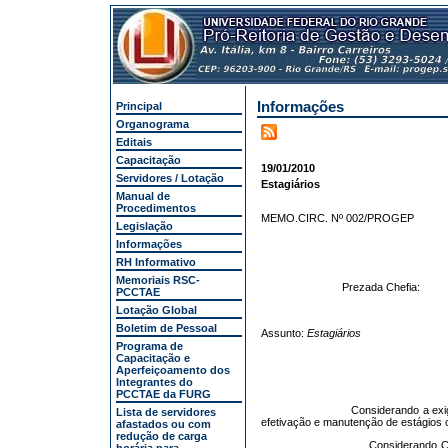
Informações
Principal
Organograma
Editais
Capacitação
19/01/2010
Servidores / Lotação
Estagiários
Manual de
Procedimentos
MEMO.CIRC. Nº 002/PROGEP
Legislação
Informações
RH Informativo
Memoriais RSC-
Prezada Chefia:
PCCTAE
Lotação Global
Boletim de Pessoal
Assunto:
Estagiários
Programa de
Capacitação e
Aperfeiçoamento dos
Integrantes do
PCCTAE da FURG
Considerando a exig
Lista de servidores
efetivação e manutenção de estágios
afastados ou com
redução de carga
Considerando C