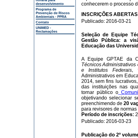
horária para
conhecerem o processo d
desenvolvimento
Programa de
Prevenção de Riscos
INSCRIÇÕES ABERTAS DE
Ambientais - PPRA
Publicado: 2016-03-21
Contato
UNIMED -
Reclamações
Seleção de Equipe Té
Gestão Pública: a vi
Educação das Universida
A Equipe GPTAE da C
Técnicos Administrativo
e Institutos Federais
, 
Administrativos em Educa
2014, sem fins lucrativos
das instituições nas qu
tornar público o
Comunic
objetivando selecionar s
preenchimendo de
20 va
para revisores de norma
Período de inscrições:
2
Publicado: 2016-03-23
Publicação do 2º volume