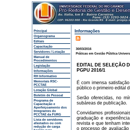
Informações
Principal
Organograma
Editais
Capacitação
30/03/2016
Servidores / Lotação
Práticas em Gestão Pública Universi
Manual de
Procedimentos
EDITAL DE SELEÇÃO D
Legislação
PGPU 2016/1
Informações
RH Informativo
Memoriais RSC-
É com imensa satisfação
PCCTAE
público o primeiro edital
Lotação Global
Boletim de Pessoal
Serão oferecidas, no m
Programa de
subáreas de publicação.
Capacitação e
Aperfeiçoamento dos
Integrantes do
Convidamos profissionai
PCCTAE da FURG
graduação e experiênci
Lista de servidores
revista e que tenham int
afastados ou com
redução de carga
o processo de avaliação