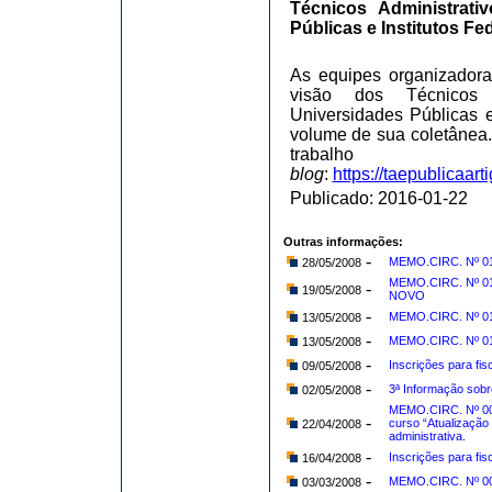
Técnicos Administrat
Públicas e Institutos Fe
As equipes organizadora
visão dos Técnicos 
Universidades Públicas e
volume de sua coletânea
trabalh
blog
:
https://taepublicaar
Publicado: 2016-01-22
Outras informações:
-
MEMO.CIRC. Nº 01
28/05/2008
MEMO.CIRC. Nº 012/
-
19/05/2008
NOVO
-
MEMO.CIRC. Nº 01
13/05/2008
-
MEMO.CIRC. Nº 011/
13/05/2008
-
Inscrições para fi
09/05/2008
-
3ª Informação sobr
02/05/2008
MEMO.CIRC. Nº 007
-
curso “Atualização
22/04/2008
administrativa.
-
Inscrições para fi
16/04/2008
-
MEMO.CIRC. Nº 00
03/03/2008