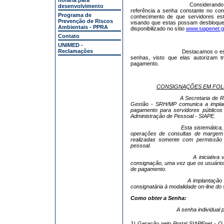
horária para
Considerando
desenvolvimento
referência a senha constante no c
Programa de
conhecimento de que servidores est
Prevenção de Riscos
visando que estas possam desbloque
Ambientais - PPRA
disponibilizado no sítio
www.siapenet.g
Contato
UNIMED -
Reclamações
Destacamos o es
senhas, visto que elas autorizam
t
pagamento.
CONSIGNAÇÕES EM FOLH
A Secretaria de 
Gestão - SRH/MP comunica a impl
pagamento
para servidores públicos
Administração de Pessoal - SIAPE.
Esta sistemática
operações de consultas de margem 
realizadas somente com permissão d
pessoal.
A iniciativ
consignação, uma vez que os usuários
de pagamento.
A implantação 
consignatária à modalidade on-line do 
Como obter a Senha:
A senha individual 
1) Geração pelo Portal SIAPEnet - O 