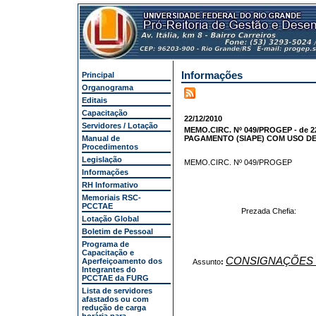
Informações
Principal
Organograma
Editais
Capacitação
22/12/2010
Servidores / Lotação
MEMO.CIRC. Nº 049/PROGEP - de 
Manual de
PAGAMENTO (SIAPE) COM USO D
Procedimentos
Legislação
MEMO.CIRC. Nº 049/PROGEP
Informações
RH Informativo
Memoriais RSC-
PCCTAE
Prezada Chefia:
Lotação Global
Boletim de Pessoal
Programa de
Capacitação e
CONSIGNAÇÕES 
Aperfeiçoamento dos
Assunto
:
Integrantes do
PCCTAE da FURG
Lista de servidores
afastados ou com
redução de carga