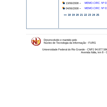
-
MEMO.CIRC. Nº 015
13/06/2008
-
MEMO.CIRC. Nº 0
04/06/2008
<<
18
19
20
21
22
23
24
25
Desenvolvido e mantido pelo
Núcleo de Tecnologia da Informação - FURG
Universidade Federal do Rio Grande - CNPJ 94.877.586
Avenida Itália, km 8 -