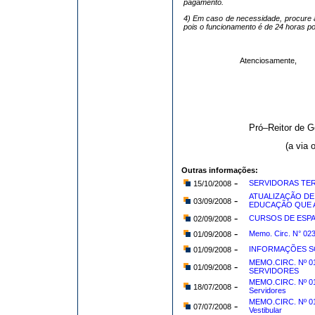
pagamento.
4) Em caso de necessidade, procure a
pois o funcionamento é de 24 horas po
Atenciosamente,
Pró–Reitor de 
(a via 
Outras informações:
-
SERVIDORAS TER
15/10/2008
ATUALIZAÇÃO DE
-
03/09/2008
EDUCAÇÃO QUE A
-
CURSOS DE ESP
02/09/2008
-
Memo. Circ. N° 
01/09/2008
-
INFORMAÇÕES S
01/09/2008
MEMO.CIRC. Nº 0
-
01/09/2008
SERVIDORES
MEMO.CIRC. Nº 017
-
18/07/2008
Servidores
MEMO.CIRC. Nº 01
-
07/07/2008
Vestibular