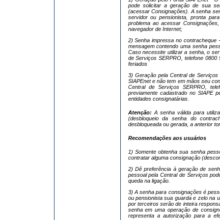
pode solicitar a geração de sua s
(acessar Consignações). A senha ser
servidor ou pensionista, pronta para
problema ao acessar Consignações,
navegador de Internet;
2) Senha impressa no contracheque -
mensagem contendo uma senha pessoa
Caso necessite utilizar a senha, o ser
de Serviços SERPRO, telefone 0800 9
feriados
3) Geração pela Central de Serviços
SIAPEnet e não tem em mãos seu contr
Central de Serviços SERPRO, tel
previamente cadastrado no SIAPE pelo
entidades consignatárias.
Atenção:
A senha válida para utiliza
(desbloqueio da senha do contra
desbloqueada ou gerada, a anterior tor
Recomendações aos usuários
1) Somente obtenha sua senha pesso
contratar alguma consignação (descon
2) Dê preferência à geração de senh
pessoal pela Central de Serviços pod
queda na ligação.
3) A senha para consignações é pessoa
ou pensionista sua guarda e zelo na 
por terceiros serão de inteira respons
senha em uma operação de consignaçã
representa a autorização para a e