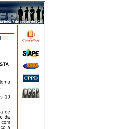
.
ta-feira, 7 de agosto de 2026
ISTA
torna
.
as 19
ma de
ão da
r com
ico a