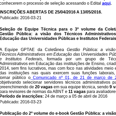
conhecerem o processo de seleção acessando o Edital
aqui
.
INSCRIÇÕES ABERTAS DE 25/04/2016 A 13/05/2016.
Publicado: 2016-03-21
Seleção de Equipe Técnica para o 3º volume da Colet
Gestão Pública: a visão dos Técnicos Administrativo
Educação das Universidades Públicas e Institutos Federai
A Equipe GPTAE da Coletânea
Gestão Pública: a visã
Técnicos Administrativos em Educação das Universidades Púb
e Institutos Federais
, formada por um grupo de Técn
Administrativos em Educação das instituições de Ensino, cria
2014, sem fins lucrativos, mas com foco nas atividades meio e
das instituições nas quais exercem suas funções laborais
tornar público o
Comunicado nº 01, de 21 de março de 2
objetivando selecionar servidores técnicos administrativos p
preenchimendo de
20 vagas
em sua equipe técnica, sendo
9 
para revisores de normas da ABNT e
11 vagas
para avaliadore
Período de inscrições:
24 de março a 05 de abril de 2016
Publicado: 2016-03-23
Publicação do 2º volume do e-book Gestão Pública: a visã