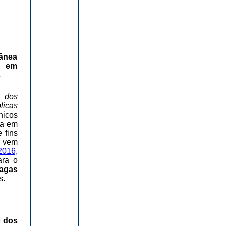
ânea
s em
s
o dos
licas
icos
da em
 fins
, vem
016,
ara o
vagas
s.
o dos