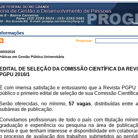
Sex
nformações
Pesquisar:
0/03/2016
ráticas em Gestão Pública Universitária
EDITAL DE SELEÇÃO DA COMISSÃO CIENTÍFICA DA REV
PGPU 2016/1
É com imensa satisfação e entusiasmo que a Revista PGPU 
público o primeiro edital de seleção de sua Comissão Científica
Serão oferecidas, no mínimo,
57 vagas
, distribuídas entre 
subáreas de publicação.
Convidamos profissionais de todo o país com titulação míni
graduação e experiência ou pesquisa na área de publicaç
revista e que tenham interesse e disponibilidade em colabora
o processo de avaliação dos trabalhos submetidos ao periód