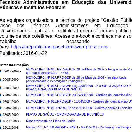
Técnicos Administrativos em Educação das Universid
Públicas e Institutos Federais
As equipes organizadora e técnica do projeto "Gestão Públi
visão dos Técnicos Administrativos em Educação
Universidades Públicas e Institutos Federais" tornam público
volume de sua coletânea. Acesse o
e-book
e conheça mais so
trabalho acessando
blog
:
https://taepublicaartigoselivros.wordpress.com/
.
Publicado: 2016-01-22
utras informações:
MEMO.CIRC. Nº 018/PROGEP de 29 de Maio de 2009. - Programa de Pr
-
29/05/2009
de Riscos Ambientais - PPRA.
MEMO.CIRC. Nº 017/PROGEP de 28 de Maio de 2009 - Insalubridade,
-
29/05/2009
periculosidade e exposição a radiações.
MEMO.CIRC. Nº 016/PROGEP, de 22/05/2009 - PRORROGAÇÃO DO 
-
22/05/2009
PARA ADESÃO AO PLANO DE SAÚDE
-
MEMO.CIRC. Nº 014/PROGEP, de 27/04/2009 - Cartões de Identificação
27/04/2009
-
MEMO.CIRC. Nº 013/PROGEP - 16/04/2009 - Cartões de Identificação 
16/04/2009
-
MEMO.CIRC. Nº 011/PROGEP de 02/04/2009 - Contrato Aditivo Provisóri
02/04/2009
-
PLANO DE SAÚDE - CRONOGRAMA DE REUNIÕES
13/03/2009
-
Ressarcimento do Plano de Saúde
18/11/2008
-
Memo. Circ. N° 038 PROAD - SARH - 06/11/2008 - Conversão de Tempo I
12/11/2008