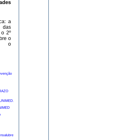
ades
ca: a
 das
 o 2º
bre o
 o
evenção
PRAZO
 UNIMED.
UNIMED
o
nsalubre