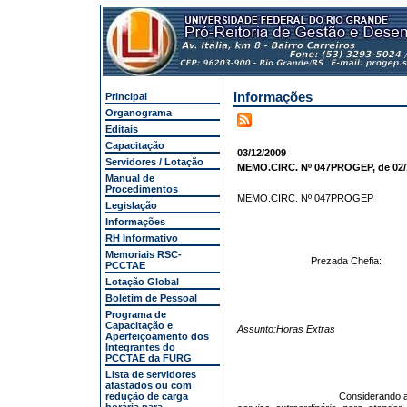
Informações
Principal
Organograma
Editais
Capacitação
03/12/2009
Servidores / Lotação
MEMO.CIRC. Nº 047PROGEP, de 02/1
Manual de
Procedimentos
MEMO.CIRC. Nº 047PROGEP
Legislação
Informações
RH Informativo
Memoriais RSC-
Prezada Chefia:
PCCTAE
Lotação Global
Boletim de Pessoal
Programa de
Capacitação e
Assunto:Horas Extras
Aperfeiçoamento dos
Integrantes do
PCCTAE da FURG
Lista de servidores
afastados ou com
redução de carga
Considerando a