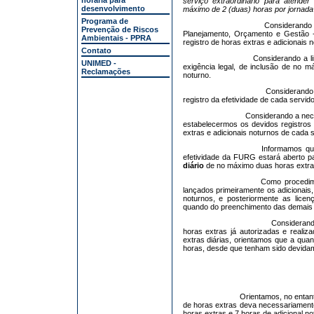
horária para
serviço extraordinário para atender
desenvolvimento
máximo de 2 (duas) horas por jornada
Programa de
Considerando 
Prevenção de Riscos
Planejamento, Orçamento e Gestão 
Ambientais - PPRA
registro de horas extras e adicionais n
Contato
Considerando a l
UNIMED -
exigência legal, de inclusão de no m
Reclamações
noturno.
Considerando 
registro da efetividade de cada servi
Considerando a nec
estabelecermos os devidos registros 
extras e adicionais noturnos de cada s
Informamos qu
efetividade da FURG estará aberto pa
diário
de no máximo duas horas extras 
Como procedime
lançados primeiramente os adicionais
noturnos, e posteriormente as licen
quando do preenchimento das demais in
Considerand
horas extras já autorizadas e reali
extras diárias, orientamos que a quan
horas, desde que tenham sido devida
Orientamos, no entan
de horas extras deva necessariamente 
horas extras e 7 horas de adicional no