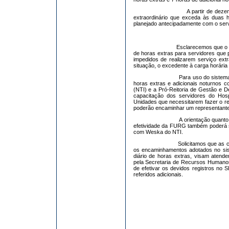
A partir de dez
extraordinário que exceda às duas 
planejado antecipadamente com o serv
Esclarecemos que o 
de horas extras para servidores que 
impedidos de realizarem serviço ex
situação, o excedente à carga horári
Para uso do sistema
horas extras e adicionais noturnos c
(NTI) e a Pró-Reitoria de Gestão e
capacitação dos servidores do Hosp
Unidades que necessitarem fazer o reg
poderão encaminhar um representante 
A orientação quanto
efetividade da FURG também poderá s
com Weska do NTI.
Solicitamos que as 
os encaminhamentos adotados no sis
diário de horas extras, visam atende
pela Secretaria de Recursos Humano
de efetivar os devidos registros no 
referidos adicionais.