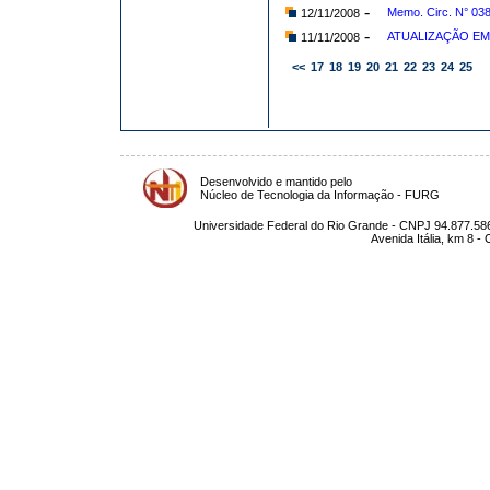
-
Memo. Circ. N° 03
12/11/2008
-
ATUALIZAÇÃO EM
11/11/2008
<<
17
18
19
20
21
22
23
24
25
Desenvolvido e mantido pelo
Núcleo de Tecnologia da Informação - FURG
Universidade Federal do Rio Grande - CNPJ 94.877.586
Avenida Itália, km 8 -