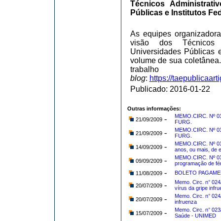
Técnicos Administrat
Públicas e Institutos Fe
As equipes organizadora
visão dos Técnicos 
Universidades Públicas e
volume de sua coletânea
trabalh
blog
:
https://taepublicaar
Publicado: 2016-01-22
Outras informações:
MEMO.CIRC. Nº 034
-
21/09/2009
FURG.
MEMO.CIRC. Nº 033
-
21/09/2009
FURG.
MEMO.CIRC. Nº 03
-
14/09/2009
anos, ou mais, de 
MEMO.CIRC. Nº 030
-
09/09/2009
programação de fér
-
BOLETO PAGAMEN
11/08/2009
Memo. Circ. n° 02
-
20/07/2009
vírus da gripe infr
Memo. Circ. n° 024
-
20/07/2009
infruenza
Memo. Circ. n° 02
-
15/07/2009
Saúde - UNIMED