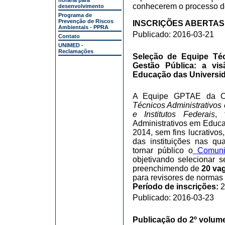
horária para
conhecerem o processo d
desenvolvimento
Programa de
Prevenção de Riscos
INSCRIÇÕES ABERTAS DE
Ambientais - PPRA
Publicado: 2016-03-21
Contato
UNIMED -
Reclamações
Seleção de Equipe Té
Gestão Pública: a vi
Educação das Universida
A Equipe GPTAE da C
Técnicos Administrativo
e Institutos Federais
, 
Administrativos em Educa
2014, sem fins lucrativos
das instituições nas qu
tornar público o
Comunic
objetivando selecionar s
preenchimendo de
20 va
para revisores de norma
Período de inscrições:
2
Publicado: 2016-03-23
Publicação do 2º volume