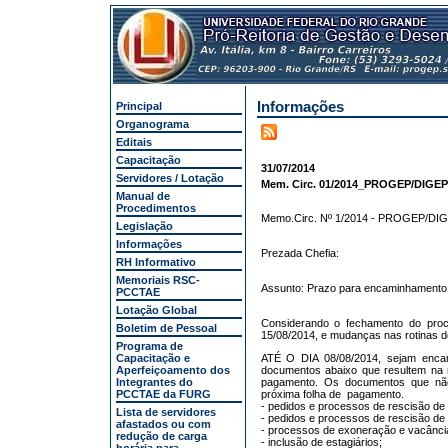
Informações
Principal
Organograma
Editais
Capacitação
31/07/2014
Servidores / Lotação
Mem. Circ. 01/2014_PROGEP/DIGEP
Manual de
Procedimentos
Memo.Circ. Nº 1/2014 - PROGEP/DIGE
Legislação
Informações
Prezada Chefia:
RH Informativo
Memoriais RSC-
Assunto: Prazo para encaminhamento 
PCCTAE
Lotação Global
Considerando o fechamento do pro
Boletim de Pessoal
15/08/2014, e mudanças nas rotinas
Programa de
Capacitação e
ATÉ O DIA 08/08/2014, sejam enc
Aperfeiçoamento dos
documentos abaixo que resultem na 
Integrantes do
pagamento. Os documentos que não 
PCCTAE da FURG
próxima folha de pagamento.
- pedidos e processos de rescisão de c
Lista de servidores
- pedidos e processos de rescisão de 
afastados ou com
- processos de exoneração e vacância
redução de carga
- inclusão de estagiários;