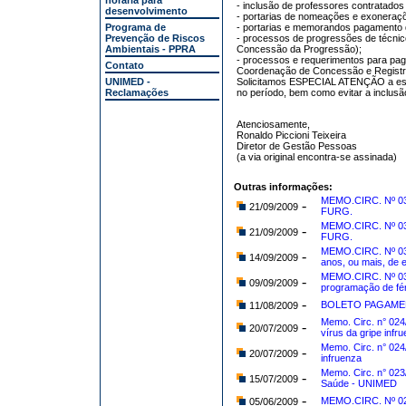
horária para
- inclusão de professores contratados (
desenvolvimento
- portarias de nomeações e exoneraç
Programa de
- portarias e memorandos pagamento d
Prevenção de Riscos
- processos de progressões de técnico
Ambientais - PPRA
Concessão da Progressão);
- processos e requerimentos para pag
Contato
Coordenação de Concessão e Registr
UNIMED -
Solicitamos ESPECIAL ATENÇÃO a esta
Reclamações
no período, bem como evitar a inclusã
Atenciosamente,
Ronaldo Piccioni Teixeira
Diretor de Gestão Pessoas
(a via original encontra-se assinada)
Outras informações:
MEMO.CIRC. Nº 034
-
21/09/2009
FURG.
MEMO.CIRC. Nº 033
-
21/09/2009
FURG.
MEMO.CIRC. Nº 03
-
14/09/2009
anos, ou mais, de 
MEMO.CIRC. Nº 030
-
09/09/2009
programação de fér
-
BOLETO PAGAMEN
11/08/2009
Memo. Circ. n° 02
-
20/07/2009
vírus da gripe infr
Memo. Circ. n° 024
-
20/07/2009
infruenza
Memo. Circ. n° 02
-
15/07/2009
Saúde - UNIMED
-
MEMO.CIRC. Nº 0
05/06/2009