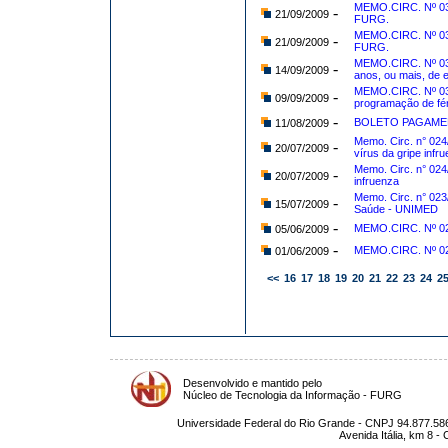
MEMO.CIRC. Nº 034
-
21/09/2009
FURG.
MEMO.CIRC. Nº 033
-
21/09/2009
FURG.
MEMO.CIRC. Nº 03
-
14/09/2009
anos, ou mais, de 
MEMO.CIRC. Nº 030
-
09/09/2009
programação de fér
-
BOLETO PAGAMEN
11/08/2009
Memo. Circ. n° 02
-
20/07/2009
vírus da gripe infr
Memo. Circ. n° 024
-
20/07/2009
infruenza
Memo. Circ. n° 02
-
15/07/2009
Saúde - UNIMED
-
MEMO.CIRC. Nº 0
05/06/2009
-
MEMO.CIRC. Nº 02
01/06/2009
<<
16
17
18
19
20
21
22
23
24
2
Desenvolvido e mantido pelo
Núcleo de Tecnologia da Informação - FURG
Universidade Federal do Rio Grande - CNPJ 94.877.586
Avenida Itália, km 8 -