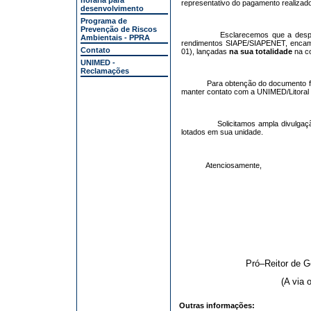
horária para
representativo do pagamento realizad
desenvolvimento
Programa de
Prevenção de Riscos
Esclarecemos que a desp
Ambientais - PPRA
rendimentos SIAPE/SIAPENET, encami
Contato
01), lançadas
na sua totalidade
na con
UNIMED -
Reclamações
Para obtenção do documento fa
manter contato com a UNIMED/Litoral 
Solicitamos ampla divulga
lotados em sua unidade.
Atenciosamente,
Pró–Reitor de 
(A via 
Outras informações: