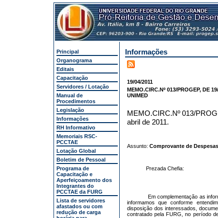
Informações
Principal
Organograma
Editais
Capacitação
19/04/2011
Servidores / Lotação
MEMO.CIRC.Nº 013/PROGEP, DE 19/0
Manual de
UNIMED
Procedimentos
Legislação
MEMO.CIRC.Nº 013/PRO
Informações
abril de 2011.
RH Informativo
Memoriais RSC-
PCCTAE
Assunto:
Comprovante de Despesas
Lotação Global
Boletim de Pessoal
Programa de
Prezada Chefia:
Capacitação e
Aperfeiçoamento dos
Integrantes do
PCCTAE da FURG
Em complementação as info
Lista de servidores
informamos que conforme entendim
afastados ou com
disposição dos interessados, docume
redução de carga
contratado pela FURG, no período 