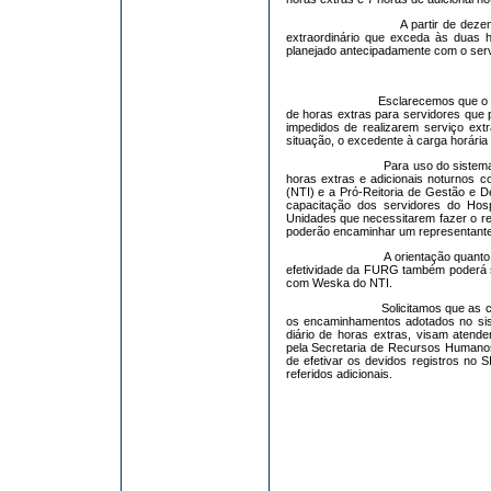
A partir de dez
extraordinário que exceda às duas 
planejado antecipadamente com o serv
Esclarecemos que o 
de horas extras para servidores que 
impedidos de realizarem serviço ex
situação, o excedente à carga horári
Para uso do sistema
horas extras e adicionais noturnos c
(NTI) e a Pró-Reitoria de Gestão e
capacitação dos servidores do Hosp
Unidades que necessitarem fazer o reg
poderão encaminhar um representante 
A orientação quanto
efetividade da FURG também poderá s
com Weska do NTI.
Solicitamos que as 
os encaminhamentos adotados no sis
diário de horas extras, visam atende
pela Secretaria de Recursos Humano
de efetivar os devidos registros no 
referidos adicionais.