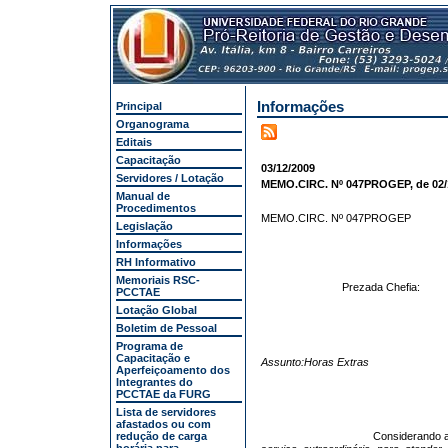
Informações
Principal
Organograma
Editais
Capacitação
03/12/2009
Servidores / Lotação
MEMO.CIRC. Nº 047PROGEP, de 02/1
Manual de
Procedimentos
MEMO.CIRC. Nº 047PROGEP
Legislação
Informações
RH Informativo
Memoriais RSC-
Prezada Chefia:
PCCTAE
Lotação Global
Boletim de Pessoal
Programa de
Capacitação e
Assunto:Horas Extras
Aperfeiçoamento dos
Integrantes do
PCCTAE da FURG
Lista de servidores
afastados ou com
redução de carga
Considerando a