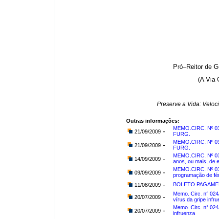
Pró–Reitor de 
(A Via 
Preserve a Vida: Velo
Outras informações:
MEMO.CIRC. Nº 034
-
21/09/2009
FURG.
MEMO.CIRC. Nº 033
-
21/09/2009
FURG.
MEMO.CIRC. Nº 03
-
14/09/2009
anos, ou mais, de 
MEMO.CIRC. Nº 030
-
09/09/2009
programação de fér
-
BOLETO PAGAMEN
11/08/2009
Memo. Circ. n° 02
-
20/07/2009
vírus da gripe infr
Memo. Circ. n° 024
-
20/07/2009
infruenza