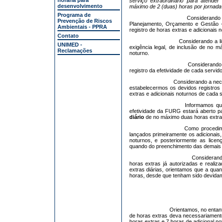
horária para
serviço extraordinário para atender
desenvolvimento
máximo de 2 (duas) horas por jornada
Programa de
Considerando 
Prevenção de Riscos
Planejamento, Orçamento e Gestão 
Ambientais - PPRA
registro de horas extras e adicionais n
Contato
Considerando a l
UNIMED -
exigência legal, de inclusão de no m
Reclamações
noturno.
Considerando 
registro da efetividade de cada servi
Considerando a nec
estabelecermos os devidos registros 
extras e adicionais noturnos de cada s
Informamos qu
efetividade da FURG estará aberto pa
diário
de no máximo duas horas extras 
Como procedime
lançados primeiramente os adicionais
noturnos, e posteriormente as licen
quando do preenchimento das demais in
Considerand
horas extras já autorizadas e reali
extras diárias, orientamos que a quan
horas, desde que tenham sido devida
Orientamos, no entan
de horas extras deva necessariamente 
horas extras e 7 horas de adicional no