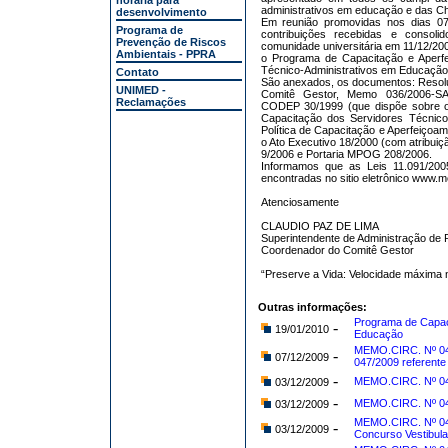
horária para
administrativos em educação e das Ch
desenvolvimento
Em reunião promovidas nos dias 0
Programa de
contribuições recebidas e consol
Prevenção de Riscos
comunidade universitária em 11/12/2
Ambientais - PPRA
o Programa de Capacitação e Aperfe
Técnico-Administrativos em Educaçã
Contato
São anexados, os documentos: Resol
UNIMED -
Comitê Gestor, Memo 036/2006-
Reclamações
CODEP 30/1999 (que dispõe sobre o
Capacitação dos Servidores Técnico
Política de Capacitação e Aperfeiçoa
o Ato Executivo 18/2000 (com atribui
9/2006 e Portaria MPOG 208/2006.
Informamos que as Leis 11.091/200
encontradas no sitio eletrônico www.m
Atenciosamente
CLAUDIO PAZ DE LIMA
Superintendente de Administração d
Coordenador do Comitê Gestor
“Preserve a Vida: Velocidade máxima
Outras informações:
Programa de Capac
-
19/01/2010
Educação
MEMO.CIRC. Nº 04
-
07/12/2009
047/2009 referente
-
MEMO.CIRC. Nº 04
03/12/2009
-
MEMO.CIRC. Nº 04
03/12/2009
MEMO.CIRC. Nº 045
-
03/12/2009
Concurso Vestibula