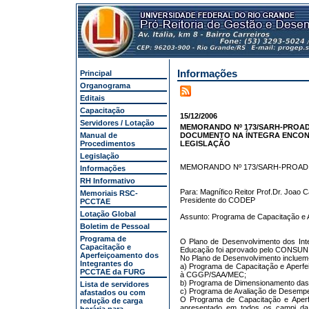
Informações
Principal
Organograma
Editais
Capacitação
15/12/2006
Servidores / Lotação
MEMORANDO Nº 173/SARH-PROAD - 
Manual de
DOCUMENTO NA ÍNTEGRA ENCONT
Procedimentos
LEGISLAÇÃO
Legislação
MEMORANDO Nº 173/SARH-PROAD Em
Informações
RH Informativo
Para: Magnífico Reitor Prof.Dr. Joao 
Memoriais RSC-
Presidente do CODEP
PCCTAE
Lotação Global
Assunto: Programa de Capacitação e 
Boletim de Pessoal
Programa de
O Plano de Desenvolvimento dos Inte
Capacitação e
Educação foi aprovado pelo CONSUN 
Aperfeiçoamento dos
No Plano de Desenvolvimento incluem
Integrantes do
a) Programa de Capacitação e Aperf
PCCTAE da FURG
à CGGP/SAA/MEC;
b) Programa de Dimensionamento das 
Lista de servidores
c) Programa de Avaliação de Desempe
afastados ou com
O Programa de Capacitação e Aperfe
redução de carga
apresentado em todos os campi da 