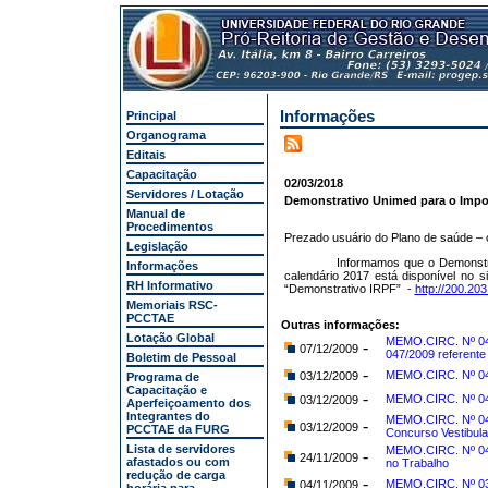
Informações
Principal
Organograma
Editais
Capacitação
02/03/2018
Servidores / Lotação
Demonstrativo Unimed para o Impo
Manual de
Procedimentos
Prezado usuário do Plano de saúde – 
Legislação
Informamos que o Demonstr
Informações
calendário 2017 está disponível no 
RH Informativo
“Demonstrativo IRPF”
-
http://200.20
Memoriais RSC-
PCCTAE
Outras informações:
Lotação Global
MEMO.CIRC. Nº 04
-
07/12/2009
047/2009 referente
Boletim de Pessoal
-
MEMO.CIRC. Nº 04
03/12/2009
Programa de
Capacitação e
-
MEMO.CIRC. Nº 04
03/12/2009
Aperfeiçoamento dos
Integrantes do
MEMO.CIRC. Nº 045
-
03/12/2009
PCCTAE da FURG
Concurso Vestibula
Lista de servidores
MEMO.CIRC. Nº 04
-
24/11/2009
afastados ou com
no Trabalho
redução de carga
-
MEMO.CIRC. Nº 03
04/11/2009