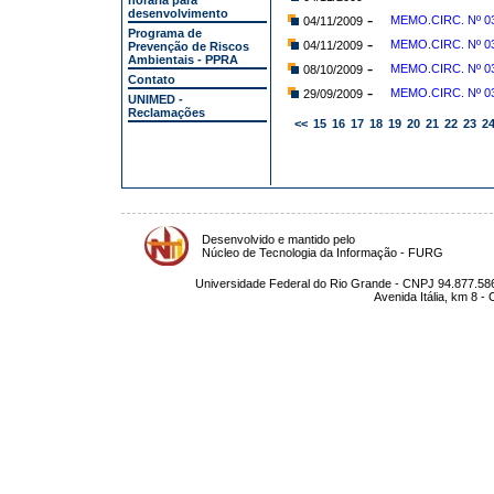
horária para
desenvolvimento
-
MEMO.CIRC. Nº 038
04/11/2009
Programa de
-
MEMO.CIRC. Nº 03
04/11/2009
Prevenção de Riscos
Ambientais - PPRA
-
MEMO.CIRC. Nº 03
08/10/2009
Contato
-
MEMO.CIRC. Nº 03
29/09/2009
UNIMED -
Reclamações
<<
15
16
17
18
19
20
21
22
23
2
Desenvolvido e mantido pelo
Núcleo de Tecnologia da Informação - FURG
Universidade Federal do Rio Grande - CNPJ 94.877.586
Avenida Itália, km 8 -