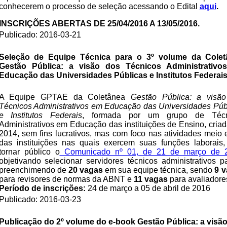
conhecerem o processo de seleção acessando o Edital
aqui
.
INSCRIÇÕES ABERTAS DE 25/04/2016 A 13/05/2016.
Publicado: 2016-03-21
Seleção de Equipe Técnica para o 3º volume da Colet
Gestão Pública: a visão dos Técnicos Administrativo
Educação das Universidades Públicas e Institutos Federai
A Equipe GPTAE da Coletânea
Gestão Pública: a visã
Técnicos Administrativos em Educação das Universidades Púb
e Institutos Federais
, formada por um grupo de Técn
Administrativos em Educação das instituições de Ensino, cria
2014, sem fins lucrativos, mas com foco nas atividades meio e
das instituições nas quais exercem suas funções laborais
tornar público o
Comunicado nº 01, de 21 de março de 2
objetivando selecionar servidores técnicos administrativos p
preenchimendo de
20 vagas
em sua equipe técnica, sendo
9 
para revisores de normas da ABNT e
11 vagas
para avaliadore
Período de inscrições:
24 de março a 05 de abril de 2016
Publicado: 2016-03-23
Publicação do 2º volume do e-book Gestão Pública: a visã