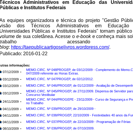
Técnicos Administrativos em Educação das Universid
Públicas e Institutos Federais
As equipes organizadora e técnica do projeto "Gestão Públi
visão dos Técnicos Administrativos em Educação
Universidades Públicas e Institutos Federais" tornam público
volume de sua coletânea. Acesse o
e-book
e conheça mais so
trabalho acessando
blog
:
https://taepublicaartigoselivros.wordpress.com/
.
Publicado: 2016-01-22
utras informações:
MEMO.CIRC. Nº 048PROGEP, de 03/12/2009 - Complemento do Memo.Ci
-
07/12/2009
047/2009 referente as Horas Extras.
-
MEMO.CIRC. Nº 047PROGEP, de 02/12/2012.
03/12/2009
-
MEMO.CIRC. Nº 046/PROGEP, de 01/12/2009 - Avaliação de Desempenh
03/12/2009
MEMO.CIRC. Nº 045/PROGEP, de 27/11/2009. Dispensa de Servidor par
-
03/12/2009
Concurso Vestibular
MEMO.CIRC. Nº 044/PROGEPE - 23/11/2009 - Curso de Segurança e Pr
-
24/11/2009
no Trabalho
-
MEMO.CIRC. Nº 039/PROGEP, de 29/10/2009 -
04/11/2009
-
MEMO.CIRC. Nº 038/PROGEP, 22/10/2009 - Festividades 40 anos da Fur
04/11/2009
-
MEMO.CIRC. Nº 037/PROGEP, de 22/10/2009 - Programação de Férias
04/11/2009
-
MEMO.CIRC. Nº 036/PROGEP, de 07/10/2009.
08/10/2009