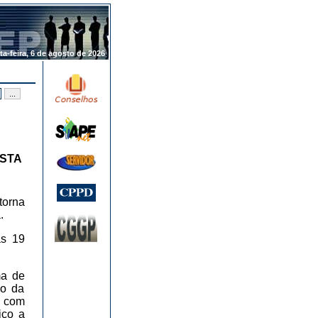
.
ta-feira, 6 de agosto de 2026
ISTA
torna
.
as 19
ma de
ão da
r com
ico a