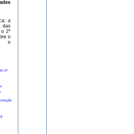
ades
ca: a
 das
 o 2º
bre o
 o
rc.nº
o
a
evenção
g.