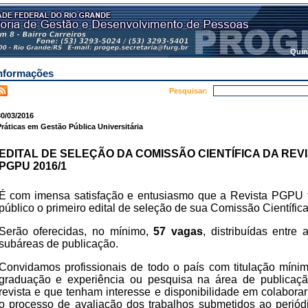
Quin
nformações
Pesquisar:
0/03/2016
ráticas em Gestão Pública Universitária
EDITAL DE SELEÇÃO DA COMISSÃO CIENTÍFICA DA REV
PGPU 2016/1
É com imensa satisfação e entusiasmo que a Revista PGPU 
público o primeiro edital de seleção de sua Comissão Científica
Serão oferecidas, no mínimo,
57 vagas
, distribuídas entre 
subáreas de publicação.
Convidamos profissionais de todo o país com titulação míni
graduação e experiência ou pesquisa na área de publicaç
revista e que tenham interesse e disponibilidade em colabora
o processo de avaliação dos trabalhos submetidos ao periód