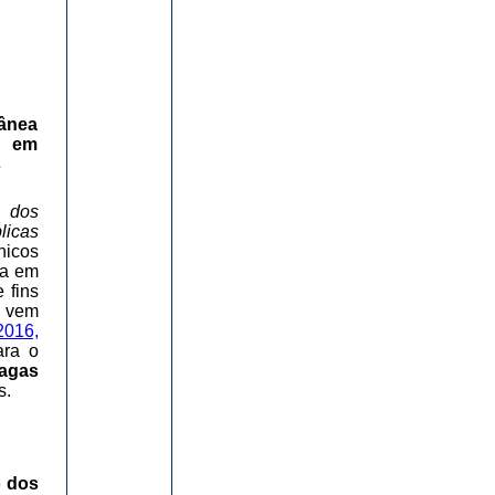
ânea
s em
s
o dos
licas
icos
da em
 fins
, vem
016,
ara o
vagas
s.
o dos