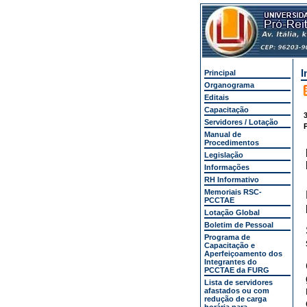
I
Principal
Organograma
Editais
Capacitação
3
Servidores / Lotação
P
Manual de
Procedimentos
Legislação
Informações
RH Informativo
Memoriais RSC-
PCCTAE
Lotação Global
Boletim de Pessoal
Programa de
Capacitação e
Aperfeiçoamento dos
Integrantes do
PCCTAE da FURG
Lista de servidores
afastados ou com
redução de carga