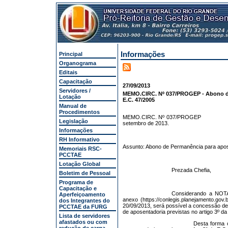
Informações
Principal
Organograma
Editais
Capacitação
27/09/2013
Servidores /
MEMO.CIRC. Nº 037/PROGEP - Abono de
Lotação
E.C. 47/2005
Manual de
Procedimentos
MEMO.CIRC. Nº 037/PROGEP
Legislação
setembro de 2013.
Informações
RH Informativo
Assunto: Abono de Permanência para apos
Memoriais RSC-
PCCTAE
Lotação Global
Prezada Chefia,
Boletim de Pessoal
Programa de
Capacitação e
Considerando a NO
Aperfeiçoamento
anexo (https://conlegis.planejamento.gov.
dos Integrantes do
20/09/2013, será possível a concessão d
PCCTAE da FURG
de aposentadoria previstas no artigo 3º da
Lista de servidores
afastados ou com
Desta forma 