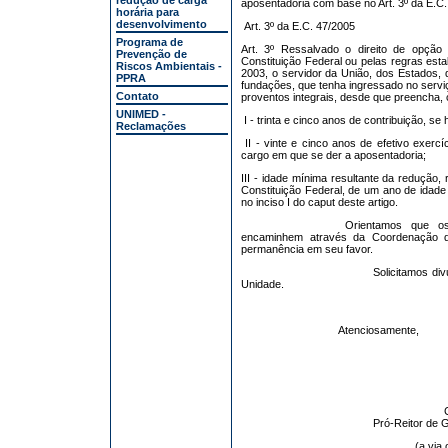
redução de carga
aposentadoria com base no Art. 3º da E.C.
horária para
desenvolvimento
Art. 3º da E.C. 47/2005
Programa de
Art. 3º Ressalvado o direito de opção
Prevenção de
Constituição Federal ou pelas regras esta
Riscos Ambientais -
2003, o servidor da União, dos Estados, d
PPRA
fundações, que tenha ingressado no serv
Contato
proventos integrais, desde que preencha,
UNIMED -
I - trinta e cinco anos de contribuição, se
Reclamações
II - vinte e cinco anos de efetivo exercí
cargo em que se der a aposentadoria;
III - idade mínima resultante da redução, re
Constituição Federal, de um ano de idade
no inciso I do caput deste artigo.
Orientamos que os 
encaminhem através da Coordenação de
permanência em seu favor.
Solicitamos di
Unidade.
Atenciosamente,
Pró-Reitor de 
(a via 