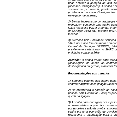
pode solicitar a geração de sua s
(acessar Consignações). A senha ser
servidor ou pensionista, pronta para
problema ao acessar Consignações,
navegador de Internet;
2) Senha impressa no contracheque -
mensagem contendo uma senha pessoa
Caso necessite utilizar a senha, o ser
de Serviços SERPRO, telefone 0800 9
feriados
3) Geração pela Central de Serviços
SIAPEnet e não tem em mãos seu contr
Central de Serviços SERPRO, tel
previamente cadastrado no SIAPE pelo
entidades consignatárias.
Atenção:
A senha válida para utiliza
(desbloqueio da senha do contra
desbloqueada ou gerada, a anterior tor
Recomendações aos usuários
1) Somente obtenha sua senha pesso
contratar alguma consignação (descon
2) Dê preferência à geração de senh
pessoal pela Central de Serviços pod
queda na ligação.
3) A senha para consignações é pessoa
ou pensionista sua guarda e zelo na 
por terceiros serão de inteira respons
senha em uma operação de consignaçã
representa a autorização para a e