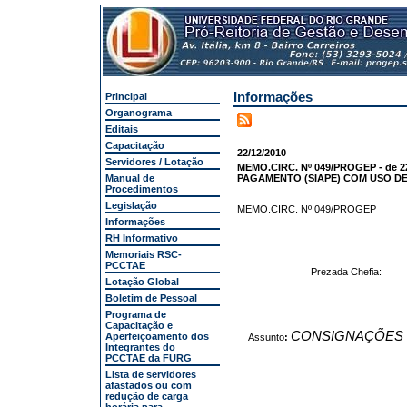
Informações
Principal
Organograma
Editais
Capacitação
22/12/2010
Servidores / Lotação
MEMO.CIRC. Nº 049/PROGEP - de 
Manual de
PAGAMENTO (SIAPE) COM USO D
Procedimentos
Legislação
MEMO.CIRC. Nº 049/PROGEP
Informações
RH Informativo
Memoriais RSC-
PCCTAE
Prezada Chefia:
Lotação Global
Boletim de Pessoal
Programa de
Capacitação e
CONSIGNAÇÕES 
Aperfeiçoamento dos
Assunto
:
Integrantes do
PCCTAE da FURG
Lista de servidores
afastados ou com
redução de carga