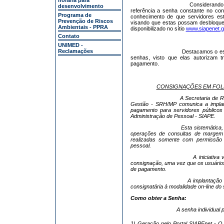
horária para
Considerando
desenvolvimento
referência a senha constante no c
Programa de
conhecimento de que servidores est
Prevenção de Riscos
visando que estas possam desbloque
Ambientais - PPRA
disponibilizado no sítio
www.siapenet.g
Contato
UNIMED -
Reclamações
Destacamos o es
senhas, visto que elas autorizam
t
pagamento.
CONSIGNAÇÕES EM FOLH
A Secretaria de 
Gestão - SRH/MP comunica a impl
pagamento
para servidores públicos
Administração de Pessoal - SIAPE.
Esta sistemática
operações de consultas de margem 
realizadas somente com permissão d
pessoal.
A iniciativ
consignação, uma vez que os usuários
de pagamento.
A implantação 
consignatária à modalidade on-line do 
Como obter a Senha:
A senha individual 
1) Geração pelo Portal SIAPEnet - O 