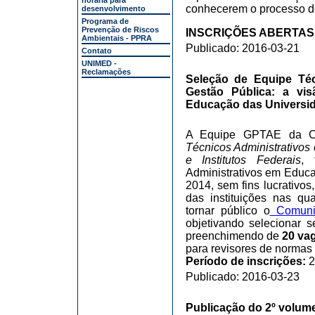
horária para
conhecerem o processo d
desenvolvimento
Programa de
Prevenção de Riscos
INSCRIÇÕES ABERTAS DE
Ambientais - PPRA
Publicado: 2016-03-21
Contato
UNIMED -
Reclamações
Seleção de Equipe Té
Gestão Pública: a vi
Educação das Universida
A Equipe GPTAE da C
Técnicos Administrativo
e Institutos Federais
, 
Administrativos em Educa
2014, sem fins lucrativos
das instituições nas qu
tornar público o
Comunic
objetivando selecionar s
preenchimendo de
20 va
para revisores de norma
Período de inscrições:
2
Publicado: 2016-03-23
Publicação do 2º volume