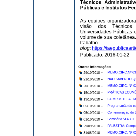
Técnicos Administrat
Públicas e Institutos Fe
As equipes organizadora
visão dos Técnicos 
Universidades Públicas e
volume de sua coletânea
trabalh
blog
:
https://taepublicaar
Publicado: 2016-01-22
Outras informações:
-
MEMO.CIRC.Nº 038
29/10/2010
-
NAO SABENDO QUE
21/10/2010
-
MEMO.CIRC. Nº 03
20/10/2010
-
PRÁTICAS ECUMÊNI
15/10/2010
-
COMPOSTELA - Muit
13/10/2010
-
Programação de c
05/10/2010
-
Comemoração do Di
05/10/2010
-
Seminário "A ARTE
01/10/2010
-
PALESTRA: Compost
29/09/2010
-
MEMO.CIRC. Nº 027
31/08/2010