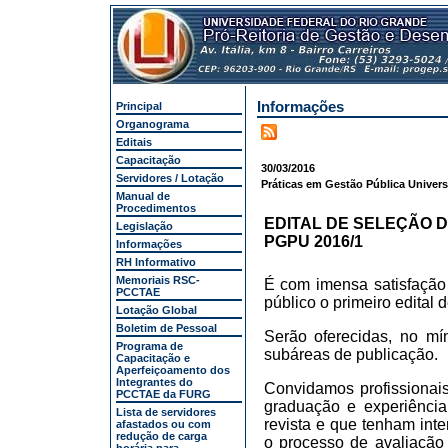
Informações
Principal
Organograma
Editais
Capacitação
30/03/2016
Servidores / Lotação
Práticas em Gestão Pública Universi
Manual de
Procedimentos
EDITAL DE SELEÇÃO D
Legislação
PGPU 2016/1
Informações
RH Informativo
Memoriais RSC-
É com imensa satisfação
PCCTAE
público o primeiro edital
Lotação Global
Boletim de Pessoal
Serão oferecidas, no m
Programa de
subáreas de publicação.
Capacitação e
Aperfeiçoamento dos
Integrantes do
Convidamos profissionai
PCCTAE da FURG
graduação e experiênci
Lista de servidores
revista e que tenham int
afastados ou com
redução de carga
o processo de avaliação