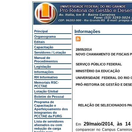
Informações
Principal
Organograma
Editais
Capacitação
28/05/2014
Servidores / Lotação
NOVO CHAMAMENTO DE FISCAIS P
Manual de
Procedimentos
SERVIÇO PÚBLICO FEDERAL
Legislação
MINISTÉRIO DA EDUCAÇÃO
Informações
RH Informativo
UNIVERSIDADE FEDERAL DO RIO 
Memoriais RSC-
PRÓ-REITORIA DE GESTÃO E DES
PCCTAE
Lotação Global
Boletim de Pessoal
Programa de
RELAÇÃO DE SELECIONADOS PA
Capacitação e
Aperfeiçoamento dos
Integrantes do
PCCTAE da FURG
Lista de servidores
29/maio/2014, às 14
Em
afastados ou com
redução de carga
comparecer no Campus Carreiros