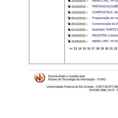
-
MEMO.CIRC. Nº 035
20/10/2010
-
PRÁTICAS ECUMÊNI
15/10/2010
-
COMPOSTELA - Muito
13/10/2010
-
Programação de c
05/10/2010
-
Comemoração do Dia
05/10/2010
-
Seminário "A ARTE 
01/10/2010
-
PALESTRA: Composte
29/09/2010
-
MEMO.CIRC. Nº 027
31/08/2010
<<
13
14
15
16
17
18
19
20
21
22
Desenvolvido e mantido pelo
Núcleo de Tecnologia da Informação - FURG
Universidade Federal do Rio Grande - CNPJ 94.877.586
Avenida Itália, km 8 -