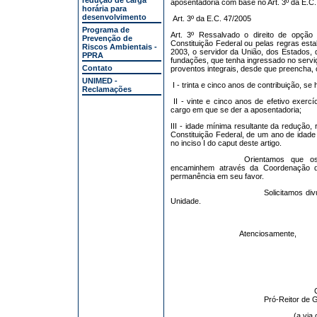
redução de carga
aposentadoria com base no Art. 3º da E.C.
horária para
desenvolvimento
Art. 3º da E.C. 47/2005
Programa de
Art. 3º Ressalvado o direito de opção
Prevenção de
Constituição Federal ou pelas regras esta
Riscos Ambientais -
2003, o servidor da União, dos Estados, d
PPRA
fundações, que tenha ingressado no serv
Contato
proventos integrais, desde que preencha,
UNIMED -
I - trinta e cinco anos de contribuição, se
Reclamações
II - vinte e cinco anos de efetivo exercí
cargo em que se der a aposentadoria;
III - idade mínima resultante da redução, re
Constituição Federal, de um ano de idade
no inciso I do caput deste artigo.
Orientamos que os 
encaminhem através da Coordenação de
permanência em seu favor.
Solicitamos di
Unidade.
Atenciosamente,
Pró-Reitor de 
(a via 