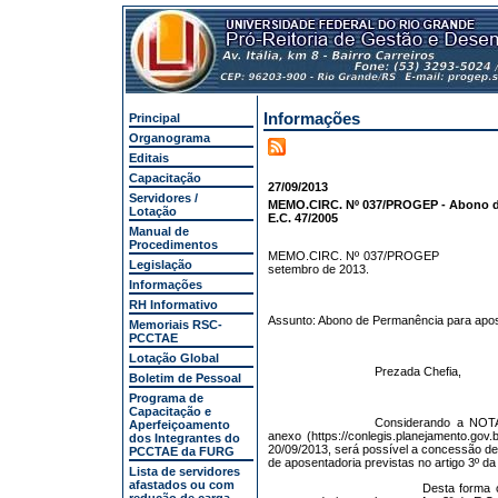
Informações
Principal
Organograma
Editais
Capacitação
27/09/2013
Servidores /
MEMO.CIRC. Nº 037/PROGEP - Abono de
Lotação
E.C. 47/2005
Manual de
Procedimentos
MEMO.CIRC. Nº 037/PROGEP
Legislação
setembro de 2013.
Informações
RH Informativo
Assunto: Abono de Permanência para apos
Memoriais RSC-
PCCTAE
Lotação Global
Prezada Chefia,
Boletim de Pessoal
Programa de
Capacitação e
Considerando a NO
Aperfeiçoamento
anexo (https://conlegis.planejamento.gov.
dos Integrantes do
20/09/2013, será possível a concessão d
PCCTAE da FURG
de aposentadoria previstas no artigo 3º da
Lista de servidores
afastados ou com
Desta forma 