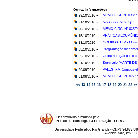
Outras informações:
-
MEMO.CIRC.Nº 038/PRO
29/10/2010
-
NAO SABENDO QUE ERA
21/10/2010
-
MEMO.CIRC. Nº 035/PR
20/10/2010
-
PRÁTICAS ECUMÊNICAS
15/10/2010
-
COMPOSTELA - Muito al
13/10/2010
-
Programação de come
05/10/2010
-
Comemoração do Dia do
05/10/2010
-
Seminário "A ARTE DE 
01/10/2010
-
PALESTRA: Compostela 
29/09/2010
-
MEMO.CIRC. Nº 027/PR
31/08/2010
<<
13
14
15
16
17
18
19
20
21
22
>>
Desenvolvido e mantido pelo
Núcleo de Tecnologia da Informação - FURG
Universidade Federal do Rio Grande - CNPJ 94.877.586
Avenida Itália, km 8 -