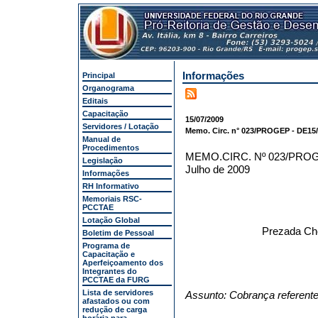
Informações
Principal
Organograma
Editais
Capacitação
15/07/2009
Servidores / Lotação
Memo. Circ. n° 023/PROGEP - DE15/
Manual de
Procedimentos
MEMO.CIRC. Nº 023/PR
Legislação
Julho de 2009
Informações
RH Informativo
Memoriais RSC-
PCCTAE
Lotação Global
Prezada Che
Boletim de Pessoal
Programa de
Capacitação e
Aperfeiçoamento dos
Integrantes do
PCCTAE da FURG
Lista de servidores
Assunto: Cobrança referen
afastados ou com
redução de carga