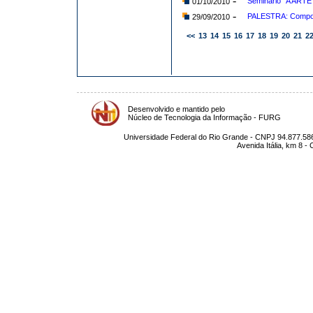
-
Seminário "A ARTE
01/10/2010
-
PALESTRA: Compost
29/09/2010
<<
13
14
15
16
17
18
19
20
21
2
Desenvolvido e mantido pelo
Núcleo de Tecnologia da Informação - FURG
Universidade Federal do Rio Grande - CNPJ 94.877.586
Avenida Itália, km 8 -