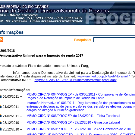
nformações
Pesquisar:
2/03/2018
Demonstrativo Unimed para o Imposto de renda 2017
rezado usuário do Plano de saúde – contrato Unimed / Furg,
Informamos que o Demonstrativo da Unimed para a Declaração do Imposto de 
alendário 2017 está disponível no site da Unimed:
www.unimed.coop.br/web/litoralsul /
“Se
Demonstrativo IRPF”
-
http://200.203.121.230:10080/demonstrativoir-producao/
utras informações:
MEMO.CIRC.Nº 004/PROGEP - de 03/03/2011 - Comprovante de Rendim
-
03/03/2011
Pagos e de Retenção de Imposto de Renda na Fonte
Instrução Normativa nº 001/2011 - Regulamentação dos procedimentos rel
-
entrega de declaração de bens e valores dos servidores efetivos ocupant
21/02/2011
cargos de direção ou função gratificada.
-
MEMO.CIRC.Nº 003/PROGEP, de 18/02/2011 - Ficha Funcional
21/02/2011
-
MEMO.CIRC.Nº 051/PROGEP - 27/12/2010 - Ginástica Laboral
28/12/2010
-
MEMO.CIRC.Nº 050/PROGEP - 23/12/2010 - 23 de Dezembro de 2010
23/12/2010
MEMO.CIRC. Nº 049/PROGEP - de 22 de Dezembro de 2010 - CONSI