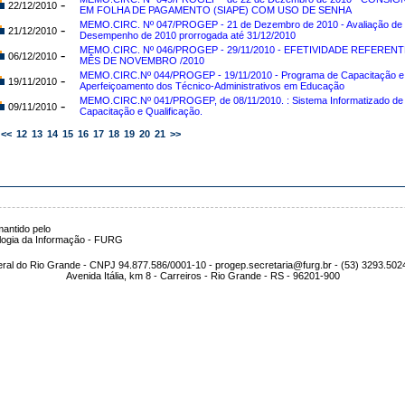
-
22/12/2010
EM FOLHA DE PAGAMENTO (SIAPE) COM USO DE SENHA
MEMO.CIRC. Nº 047/PROGEP - 21 de Dezembro de 2010 - Avaliação de
-
21/12/2010
Desempenho de 2010 prorrogada até 31/12/2010
MEMO.CIRC. Nº 046/PROGEP - 29/11/2010 - EFETIVIDADE REFERENT
-
06/12/2010
MÊS DE NOVEMBRO /2010
MEMO.CIRC.Nº 044/PROGEP - 19/11/2010 - Programa de Capacitação e
-
19/11/2010
Aperfeiçoamento dos Técnico-Administrativos em Educação
MEMO.CIRC.Nº 041/PROGEP, de 08/11/2010. : Sistema Informatizado de
-
09/11/2010
Capacitação e Qualificação.
<<
12
13
14
15
16
17
18
19
20
21
>>
antido pelo
logia da Informação - FURG
ral do Rio Grande - CNPJ 94.877.586/0001-10 - progep.secretaria@furg.br - (53) 3293.502
Avenida Itália, km 8 - Carreiros - Rio Grande - RS - 96201-900