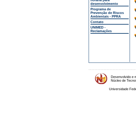
horária para
desenvolvimento
Programa de
Prevenção de Riscos
Ambientais - PPRA
Contato
UNIMED -
Reclamações
Desenvolvido e m
Núcleo de Tecno
Universidade Fede