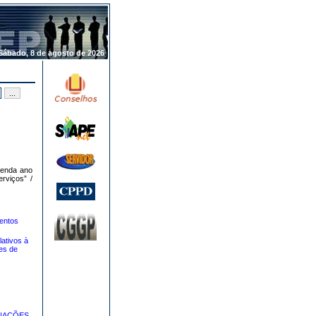
.
Sábado, 8 de agosto de 2026
Renda ano
rviços” /
entos
ativos à
es de
GNAÇÕES