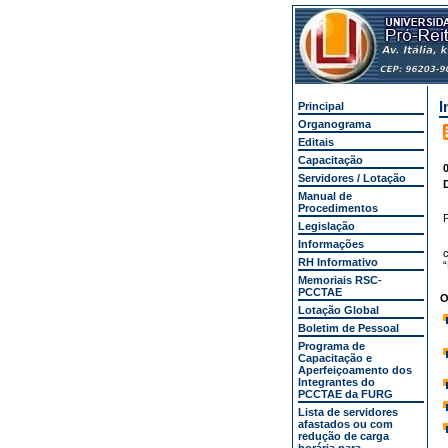
I
Principal
Organograma
Editais
Capacitação
0
Servidores / Lotação
Manual de
Procedimentos
P
Legislação
Informações
c
RH Informativo
“
Memoriais RSC-
PCCTAE
O
Lotação Global
Boletim de Pessoal
Programa de
Capacitação e
Aperfeiçoamento dos
Integrantes do
PCCTAE da FURG
Lista de servidores
afastados ou com
redução de carga