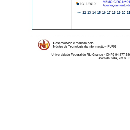
MEMO.CIRC.Nº 044
-
19/11/2010
Aperfeiçoamento d
<<
12
13
14
15
16
17
18
19
20
2
Desenvolvido e mantido pelo
Núcleo de Tecnologia da Informação - FURG
Universidade Federal do Rio Grande - CNPJ 94.877.586
Avenida Itália, km 8 -