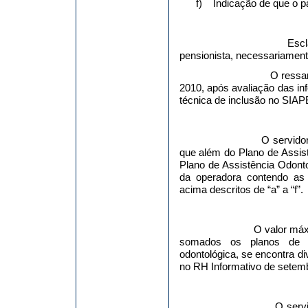
f)
Indicação de que o p
Escl
pensionista, necessariamen
O ressar
2010, após avaliação das in
técnica de inclusão no SIAP
O servidor
que além do Plano de Assis
Plano de Assistência Odont
da operadora contendo as
acima descritos de “a” a “f”.
O valor máx
somados os planos de ass
odontológica, se encontra di
no RH Informativo de setem
O servi