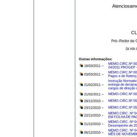
Atenciosame
CL
Pró–Reitor de 
(a via
Outras informações:
MEMO.CIRC.Nº 005/
-
18/03/2011
04/2011 PROGEP
MEMO.CIRC.Nº 004
-
03/03/2011
Pagos e de Retenç
Instrução Normativ
-
entrega de declara
21/02/2011
cargos de direção o
-
MEMO.CIRC.Nº 003/
21/02/2011
-
MEMO.CIRC.Nº 051/
28/12/2010
-
MEMO.CIRC.Nº 050
23/12/2010
MEMO.CIRC. Nº 0
-
22/12/2010
EM FOLHA DE PA
MEMO.CIRC. Nº 04
-
21/12/2010
Desempenho de 201
MEMO.CIRC. Nº 0
-
06/12/2010
MÊS DE NOVEMBR