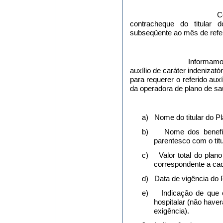
C
contracheque do titular
subseqüente ao mês de refe
Informamo
auxílio de caráter indenizat
para requerer o referido aux
da operadora de plano de sa
a)
Nome do titular do Pl
b)
Nome dos benefic
parentesco com o titu
c)
Valor total do plan
correspondente a cad
d)
Data de vigência do 
e)
Indicação de que 
hospitalar (não have
exigência).