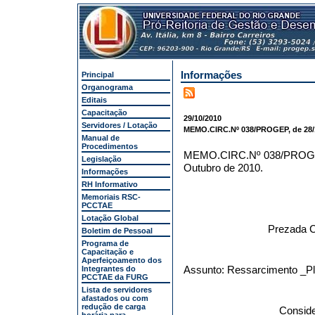
Informações
Principal
Organograma
Editais
Capacitação
29/10/2010
Servidores / Lotação
MEMO.CIRC.Nº 038/PROGEP, de 28/1
Manual de
Procedimentos
MEMO.CIRC.Nº 038/PRO
Legislação
Outubro de 2010.
Informações
RH Informativo
Memoriais RSC-
PCCTAE
Lotação Global
Prezada C
Boletim de Pessoal
Programa de
Capacitação e
Aperfeiçoamento dos
Assunto: Ressarcimento _P
Integrantes do
PCCTAE da FURG
Lista de servidores
afastados ou com
redução de carga
Conside