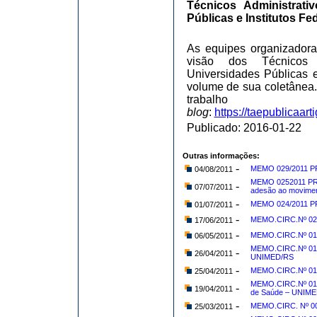
Técnicos Administrat
Públicas e Institutos Fe
As equipes organizadora
visão dos Técnicos 
Universidades Públicas e
volume de sua coletânea
trabalh
blog
:
https://taepublicaar
Publicado: 2016-01-22
Outras informações:
-
MEMO 029/2011 PR
04/08/2011
MEMO 0252011 PROG
-
07/07/2011
adesão ao movime
-
MEMO 024/2011 PR
01/07/2011
-
MEMO.CIRC.Nº 023
17/06/2011
-
MEMO.CIRC.Nº 019/
06/05/2011
MEMO.CIRC.Nº 016/
-
26/04/2011
UNIMED/RS
-
MEMO.CIRC.Nº 014
25/04/2011
MEMO.CIRC.Nº 013
-
19/04/2011
de Saúde – UNIM
-
MEMO.CIRC. Nº 00
25/03/2011