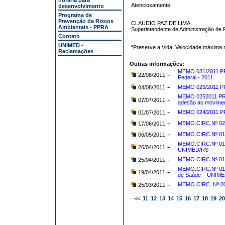
horária para
Atenciosamente,
desenvolvimento
Programa de
Prevenção de Riscos
CLAUDIO PAZ DE LIMA
Ambientais - PPRA
Superintendente de Administração d
Contato
UNIMED -
“Preserve a Vida: Velocidade máxima
Reclamações
Outras informações:
MEMO 031/2011 PRO
-
22/08/2011
Federal - 2011
-
MEMO 029/2011 PR
04/08/2011
MEMO 0252011 PROG
-
07/07/2011
adesão ao movime
-
MEMO 024/2011 PR
01/07/2011
-
MEMO.CIRC.Nº 023
17/06/2011
-
MEMO.CIRC.Nº 019/
06/05/2011
MEMO.CIRC.Nº 016/
-
26/04/2011
UNIMED/RS
-
MEMO.CIRC.Nº 014
25/04/2011
MEMO.CIRC.Nº 013
-
19/04/2011
de Saúde – UNIM
-
MEMO.CIRC. Nº 00
25/03/2011
<<
11
12
13
14
15
16
17
18
19
20