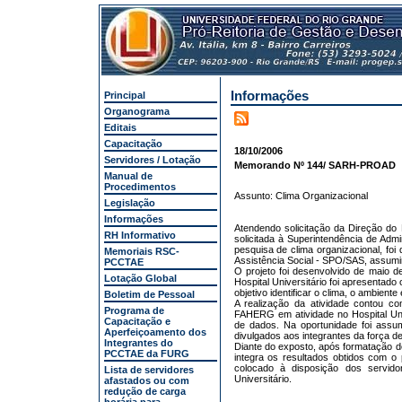
Informações
Principal
Organograma
Editais
Capacitação
18/10/2006
Servidores / Lotação
Memorando Nº 144/ SARH-PROAD
Manual de
Procedimentos
Assunto: Clima Organizacional
Legislação
Informações
Atendendo solicitação da Direção do H
RH Informativo
solicitada à Superintendência de A
pesquisa de clima organizacional, foi
Memoriais RSC-
Assistência Social - SPO/SAS, assumiri
PCCTAE
O projeto foi desenvolvido de maio 
Lotação Global
Hospital Universitário foi apresentado 
objetivo identificar o clima, o ambient
Boletim de Pessoal
A realização da atividade contou co
Programa de
FAHERG em atividade no Hospital Univ
Capacitação e
de dados. Na oportunidade foi assu
Aperfeiçoamento dos
divulgados aos integrantes da força de 
Integrantes do
Diante do exposto, após formatação 
PCCTAE da FURG
integra os resultados obtidos com o p
colocado à disposição dos servid
Lista de servidores
Universitário.
afastados ou com
redução de carga