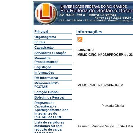
Informações
Principal
Organograma
Editais
Capacitação
23/07/2010
Servidores / Lotação
MEMO.CIRC. Nº 022/PROGEP, de 23
Manual de
Procedimentos
Legislação
Informações
RH Informativo
Memoriais RSC-
MEMO.CIRC. Nº 022/PROGEP
PCCTAE
Lotação Global
Boletim de Pessoal
Programa de
Prezada Chefia:
Capacitação e
Aperfeiçoamento dos
Integrantes do
PCCTAE da FURG
Lista de servidores
afastados ou com
Assunto
:
Plano de Saúde _ FURG /U
redução de carga