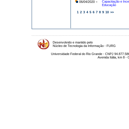
-
Capacitação e Ince
06/04/2020
Educação
1
2
3
4
5
6
7
8
9
10
>>
Desenvolvido e mantido pelo
Núcleo de Tecnologia da Informação - FURG
Universidade Federal do Rio Grande - CNPJ 94.877.586
Avenida Itália, km 8 -