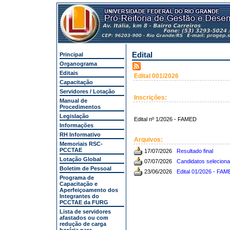
Edital
Principal
Organograma
Editais
Edital 001/2026
Capacitação
Servidores / Lotação
Inscrições:
Manual de
Procedimentos
Legislação
Edital nº 1/2026 - FAMED
Informações
RH Informativo
Arquivos:
Memoriais RSC-
PCCTAE
17/07/2026
Resultado final
Lotação Global
07/07/2026
Candidatos seleciona
Boletim de Pessoal
23/06/2026
Edital 01/2026 - FA
Programa de
Capacitação e
Aperfeiçoamento dos
Integrantes do
PCCTAE da FURG
Lista de servidores
afastados ou com
redução de carga