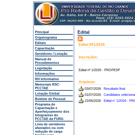
Edital
Principal
Organograma
Editais
Edital 001/2026
Capacitação
Servidores / Lotação
Inscrições:
Manual de
Procedimentos
Legislação
Edital nº 1/2026 - PROPESP
Informações
RH Informativo
Arquivos:
Memoriais RSC-
PCCTAE
03/07/2026
Resultado final
Lotação Global
01/07/2026
Candidatos seleciona
Boletim de Pessoal
22/06/2026
Edital n° 1/2026 - 
Programa de
Capacitação e
Aperfeiçoamento dos
Integrantes do
PCCTAE da FURG
Lista de servidores
afastados ou com
redução de carga