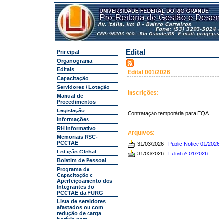
Edital
Principal
Organograma
Editais
Edital 001/2026
Capacitação
Servidores / Lotação
Inscrições:
Manual de
Procedimentos
Legislação
Contratação temporária para EQA
Informações
RH Informativo
Arquivos:
Memoriais RSC-
PCCTAE
31/03/2026
Public Notice 01/2026
Lotação Global
31/03/2026
Edital nº 01/2026
Boletim de Pessoal
Programa de
Capacitação e
Aperfeiçoamento dos
Integrantes do
PCCTAE da FURG
Lista de servidores
afastados ou com
redução de carga