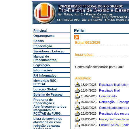
Edital
Principal
Organograma
Editais
Edital 001/2026
Capacitação
Servidores / Lotação
Inscrições:
Manual de
Procedimentos
Legislação
Contratação temporária para Fadir
Informações
RH Informativo
Arquivos:
Memoriais RSC-
PCCTAE
15/04/2026
Resultado final (pós 
Lotação Global
13/04/2026
Resultado final
Boletim de Pessoal
10/04/2026
Comunicado
Programa de
07/04/2026
Retificação - Cronog
Capacitação e
Aperfeiçoamento dos
27/03/2026
Comunicado acerca d
Integrantes do
PCCTAE da FURG
26/03/2026
Resultado dos recurs
Lista de servidores
24/03/2026
Inscrições homologa
afastados ou com
04/03/2026
Edital 01/2026 - Fadir
redução de carga