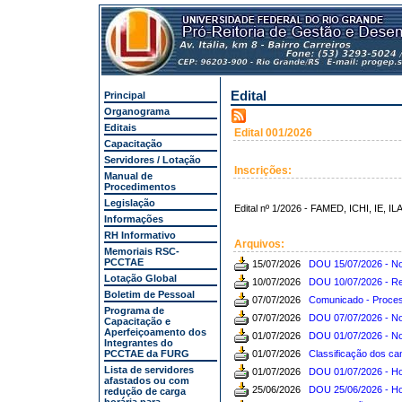
Edital
Principal
Organograma
Editais
Edital 001/2026
Capacitação
Servidores / Lotação
Inscrições:
Manual de
Procedimentos
Legislação
Edital nº 1/2026 - FAMED, ICHI, IE, IL
Informações
RH Informativo
Arquivos:
Memoriais RSC-
PCCTAE
15/07/2026
DOU 15/07/2026 - 
Lotação Global
10/07/2026
DOU 10/07/2026 - Ret
Boletim de Pessoal
07/07/2026
Comunicado - Proce
Programa de
07/07/2026
DOU 07/07/2026 - 
Capacitação e
Aperfeiçoamento dos
01/07/2026
DOU 01/07/2026 - 
Integrantes do
PCCTAE da FURG
01/07/2026
Classificação dos c
Lista de servidores
01/07/2026
DOU 01/07/2026 - Hom
afastados ou com
25/06/2026
DOU 25/06/2026 - Hom
redução de carga