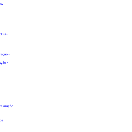
s.
CDS -
ração -
ação -
eclaração
tos