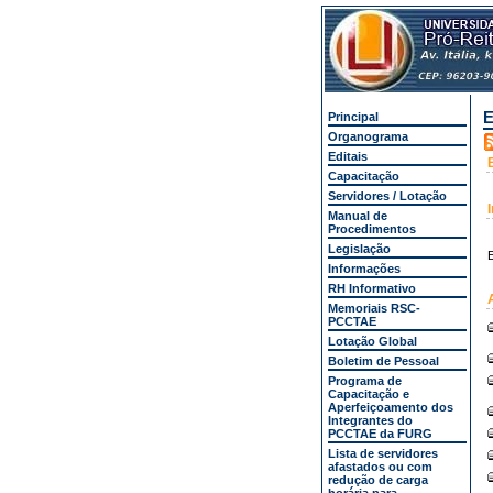
E
Principal
Organograma
Editais
Capacitação
Servidores / Lotação
Manual de
Procedimentos
Legislação
E
Informações
RH Informativo
Memoriais RSC-
PCCTAE
Lotação Global
Boletim de Pessoal
Programa de
Capacitação e
Aperfeiçoamento dos
Integrantes do
PCCTAE da FURG
Lista de servidores
afastados ou com
redução de carga