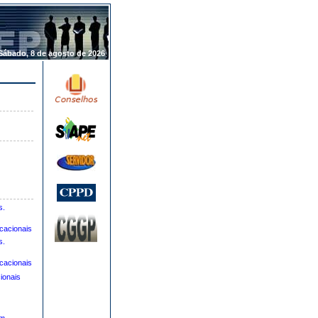
.
Sábado, 8 de agosto de 2026
s.
cacionais
s.
cacionais
ionais