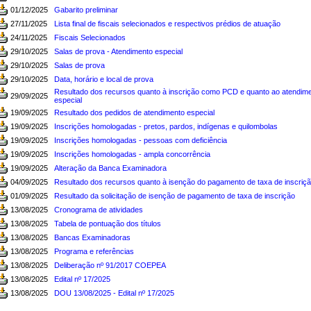
01/12/2025
Gabarito preliminar
27/11/2025
Lista final de fiscais selecionados e respectivos prédios de atuação
24/11/2025
Fiscais Selecionados
29/10/2025
Salas de prova - Atendimento especial
29/10/2025
Salas de prova
29/10/2025
Data, horário e local de prova
Resultado dos recursos quanto à inscrição como PCD e quanto ao atendim
29/09/2025
especial
19/09/2025
Resultado dos pedidos de atendimento especial
19/09/2025
Inscrições homologadas - pretos, pardos, indígenas e quilombolas
19/09/2025
Inscrições homologadas - pessoas com deficiência
19/09/2025
Inscrições homologadas - ampla concorrência
19/09/2025
Alteração da Banca Examinadora
04/09/2025
Resultado dos recursos quanto à isenção do pagamento de taxa de inscriç
01/09/2025
Resultado da solicitação de isenção de pagamento de taxa de inscrição
13/08/2025
Cronograma de atividades
13/08/2025
Tabela de pontuação dos títulos
13/08/2025
Bancas Examinadoras
13/08/2025
Programa e referências
13/08/2025
Deliberação nº 91/2017 COEPEA
13/08/2025
Edital nº 17/2025
13/08/2025
DOU 13/08/2025 - Edital nº 17/2025