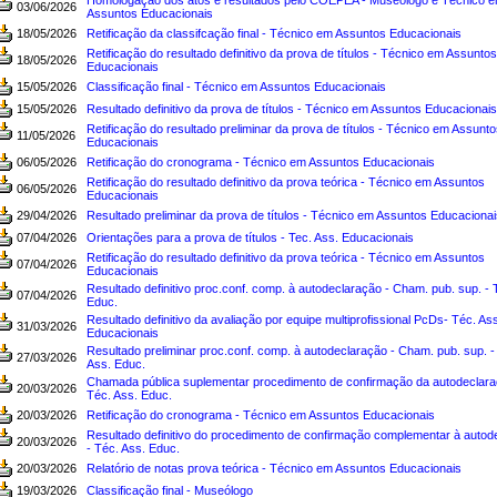
Homologação dos atos e resultados pelo COEPEA - Museólogo e Técnico 
03/06/2026
Assuntos Educacionais
18/05/2026
Retificação da classifcação final - Técnico em Assuntos Educacionais
Retificação do resultado definitivo da prova de títulos - Técnico em Assuntos
18/05/2026
Educacionais
15/05/2026
Classificação final - Técnico em Assuntos Educacionais
15/05/2026
Resultado definitivo da prova de títulos - Técnico em Assuntos Educacionais
Retificação do resultado preliminar da prova de títulos - Técnico em Assunto
11/05/2026
Educacionais
06/05/2026
Retificação do cronograma - Técnico em Assuntos Educacionais
Retificação do resultado definitivo da prova teórica - Técnico em Assuntos
06/05/2026
Educacionais
29/04/2026
Resultado preliminar da prova de títulos - Técnico em Assuntos Educacionai
07/04/2026
Orientações para a prova de títulos - Tec. Ass. Educacionais
Retificação do resultado definitivo da prova teórica - Técnico em Assuntos
07/04/2026
Educacionais
Resultado definitivo proc.conf. comp. à autodeclaração - Cham. pub. sup. - 
07/04/2026
Educ.
Resultado definitivo da avaliação por equipe multiprofissional PcDs- Téc. Ass
31/03/2026
Educacionais
Resultado preliminar proc.conf. comp. à autodeclaração - Cham. pub. sup. -
27/03/2026
Ass. Educ.
Chamada pública suplementar procedimento de confirmação da autodeclara
20/03/2026
Téc. Ass. Educ.
20/03/2026
Retificação do cronograma - Técnico em Assuntos Educacionais
Resultado definitivo do procedimento de confirmação complementar à autod
20/03/2026
- Téc. Ass. Educ.
20/03/2026
Relatório de notas prova teórica - Técnico em Assuntos Educacionais
19/03/2026
Classificação final - Museólogo